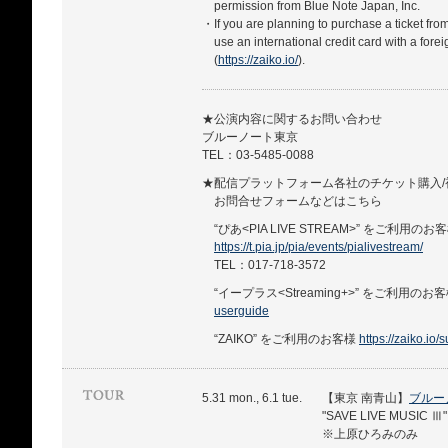
permission from Blue Note Japan, Inc.
・If you are planning to purchase a ticket fro
use an international credit card with a forei
(
https://zaiko.io/
).
★公演内容に関するお問い合わせ
ブルーノート東京
TEL：03-5485-0088
★配信プラットフォーム各社のチケット購入/
お問合せフォームなどはこちら
“ぴあ<PIA LIVE STREAM>” をご利用のお
https://t.pia.jp/pia/events/pialivestream/
TEL：017-718-3572
“イープラス<Streaming+>” をご利用のお
userguide
“ZAIKO” をご利用のお客様
https://zaiko.io/
5.31 mon., 6.1 tue.
【東京 南青山】
ブルー
"SAVE LIVE MUSIC
※上原ひろみのみ