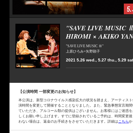
"SAVE LIVE MUSIC 
HIROMI × AKIKO YA
"SAVE LIVE MUSIC Ⅲ"
上原ひろみ×矢野顕子
2021 5.26 wed., 5.27 thu., 5.29 sat
【公演時間 一部変更のお知らせ】
本公演は、新型コロナウイルス感染拡大の状況を踏まえ、アーティスト側と協議
演時間を変更して開催することとなりました。また、緊急事態宣言期間中
ていただき、アルコール類の提供はございません。お客様にはご迷惑を
しくお願い申し上げます。すでに登録されているご予約は、時間変更後
わない場合は、返金のお手続きをさせていただきます。詳細は
こちら
か