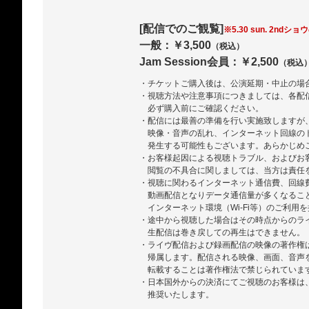
[配信でのご観覧]
※5.30 sun. 2ndショ
一般：￥3,500
（税込）
Jam Session会員：￥2,500
（税込
・チケットご購入後は、公演延期・中止の場
・視聴方法や注意事項につきましては、各配
必ず購入前にご確認ください。
・配信には最善の準備を行い実施致しますが
映像・音声の乱れ、インターネット回線の
発生する可能性もございます。あらかじめ
・お客様起因による視聴トラブル、およびお
閲覧の不具合に関しましては、当方は責任
・視聴に関わるインターネット通信費、回線
動画配信となりデータ通信量が多くなるこ
インターネット環境（Wi-Fi等）のご利用
・途中から視聴した場合はその時点からのラ
生配信は巻き戻しての再生はできません。
・ライヴ配信および録画配信の映像の著作権
帰属します。配信される映像、画面、音声
転載することは著作権法で禁じられていま
・日本国外からの決済にてご視聴のお客様は、ZA
推奨いたします。