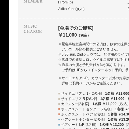
Hiromi(p)
Akiko Yano(p,vo)
[会場でのご観覧]
￥11,000
（税込）
※緊急事態宣言期間中の公演は、飲食の提供を
アルコール類の提供はございません。
※5.30 sun. 2ndショウでは、配信用の
※店舗での新型コロナウイルス感染症に対す
※通常の公演と予約受付方法が異なります。
ご予約はHPから（インターネット予約）
※サイドエリアL/R、カウンター以外のお席
詳細は予約ページからご確認ください。
■
サイドエリア L [1～2名様]
1名様 ￥11,00
■
サイドエリア R [2名様]
1名様 ￥11,000
（
■
カウンター[2名様]
1名様 ￥11,000
（税込
■
ボックスシート センター [2名様]
1名様 ￥1
■
ボックスシート ペア [2名様]
1名様 ￥14,3
■
ペアシート センター [2名様]
1名様 ￥13,2
■
ペアシート L/R [2名様]
1名様 ￥13,200
（