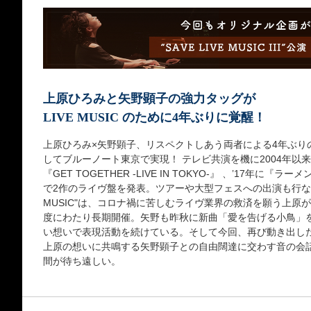
上原ひろみと矢野顕子の強力タッグが
LIVE MUSIC のために4年ぶりに覚醒！
上原ひろみ×矢野顕子、リスペクトしあう両者による4年ぶりのライヴが
してブルーノート東京で実現！ テレビ共演を機に2004年以来
『GET TOGETHER -LIVE IN TOKYO-』 、’17年に『ラーメ
で2作のライヴ盤を発表。ツアーや大型フェスへの出演も行ない、
MUSIC"は、コロナ禍に苦しむライヴ業界の救済を願う上原が
度にわたり長期開催。矢野も昨秋に新曲「愛を告げる小鳥」
い想いで表現活動を続けている。そして今回、再び動き出した"SAV
上原の想いに共鳴する矢野顕子との自由闊達に交わす音の会
間が待ち遠しい。