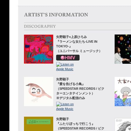
矢野顕子×上原ひろみ
『ラーメンな女たち-LIVE IN
TOKYO-』
（ユニバーサル ミュージック）
矢野顕子
『愛を告げる小鳥』
（SPEEDSTAR RECORDS / ビク
ターエンタテインメント）
※デジタル配信のみ
矢野顕子
『ふたりぼっちで行こう』
（SPEEDSTAR RECORDS / ビク