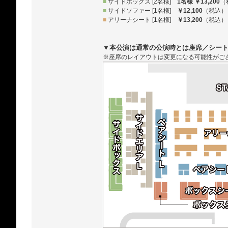
■
サイドボックス [2名様]
1名様 ￥13,200
（
■
サイドソファー [1名様]
￥12,100
（税込）
■
アリーナシート [1名様]
￥13,200
（税込）
▼本公演は通常の公演時とは座席／シー
※座席のレイアウトは変更になる可能性がご