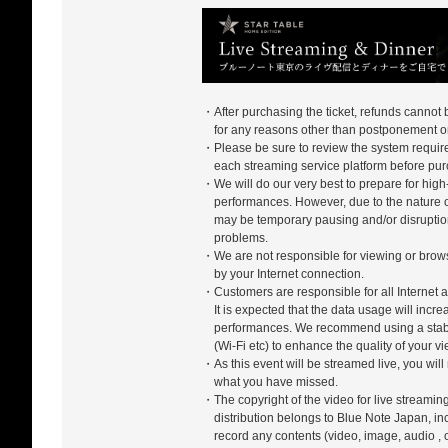
・After purchasing the ticket, refunds cannot
for any reasons other than postponement or
・Please be sure to review the system require
each streaming service platform before pur
・We will do our very best to prepare for high-
performances. However, due to the nature of
may be temporary pausing and/or disrupti
problems.
・We are not responsible for viewing or bro
by your Internet connection.
・Customers are responsible for all Internet a
It is expected that the data usage will incr
performances. We recommend using a stabl
(Wi-Fi etc) to enhance the quality of your 
・As this event will be streamed live, you will
what you have missed.
・The copyright of the video for live streamin
distribution belongs to Blue Note Japan, in
record any contents (video, image, audio , 