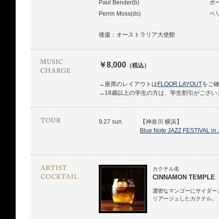
Paul Bender(b)
ポ
Perrin Moss(ds)
ペ
後援：オーストラリア大使館
￥8,000
（税込）
→座席のレイアウトは
FLOOR LAYOUT
をご
→18歳以上の学生の方は、学生割引がござい
9.27 sun.
【神奈川 横浜】
Blue Note JAZZ FESTIVAL in
カクテル名
CINNAMON TEMPLE
濃密なマンゴーにサイダー
リアージュしたカクテル。