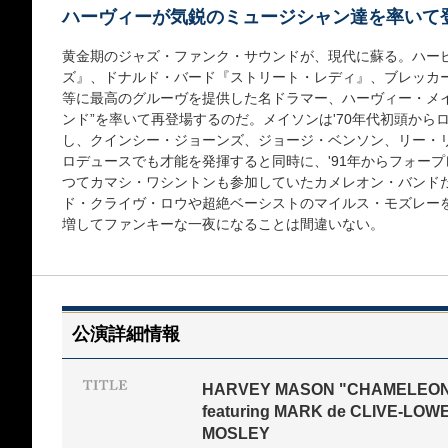
ハーヴィーが気鋭のミュージシャン達を率いて
黄金期のジャズ・ファンク・サウンドが、現代に蘇る。ハー
ズ』、ドナルド・バード『ストリート・レディ』、ブレッカ
等に最高のグルーヴを提供した名ドラマー、ハーヴィー・メ
ンド”を率いて再登場するのだ。メイソンは'70年代初頭から
し、クインシー・ジョーンズ、ジョージ・ベンソン、リー・
ロデュースでも才能を発揮すると同時に、'91年からフォー
つてカマシ・ワシントンも参加していたカメレオン・バンド
ド・クライヴ・ロウや超絶ベーシストのマイルス・モズレー
増してファンキーな一夜になることは間違いない。
公演詳細情報
HARVEY MASON "CHAMELEO
featuring MARK de CLIVE-LOW
MOSLEY