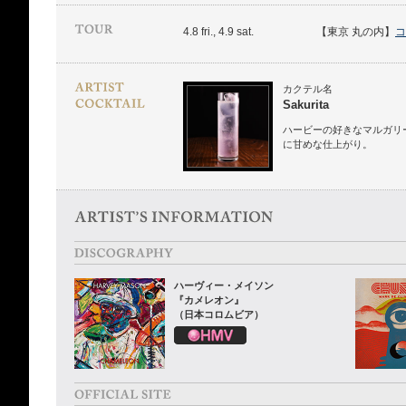
4.8 fri., 4.9 sat.
【東京 丸の内】
コ
カクテル名
Sakurita
ハービーの好きなマルガリ
に甘めな仕上がり。
ハーヴィー・メイソン
『カメレオン』
（日本コロムビア）