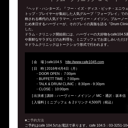
『ヘッド・ハンターズ』『 フー・イズ・ディス・ビッチ・エニウ
トップ・プレイヤーが集結した人気グループ「フォープレイ」での
称される稀代の人気ドラマー、ハーヴィー・メイソン。ブルーノー
ため来日するハーヴィーが、そのプレイの真髄を語る『Drum Clinic & 
した。
ドラム・クリニック開始前には、ハーヴィーの大好物をcafe104
や新鮮なサラダなどのお料理を、ミニブッフェでお楽しみいただけ
※ドラムクリニックはトークショウ形式で行われます。
[ 会 場 ] cafe104.5
http://www.cafe1045.com
[ 日 時 ] 2016年4月4日（月）
・DOOR OPEN： 7:00pm
・BUFFETT TIME： 7:00pm-
・TALK & DRUM CLINIC： 8:30pm - 9:30pm
・CLOSE： 10:00pm
[ 出演者 ] 講師：ハーヴィー・メイソン ／ MC・通訳：坂本信
[ 入場料 ] ミニブッフェ ＆ 2ドリンク 4,500円（税込）
■ご予約方法
ご予約はcafe 104.5のお電話で承ります。cafe 104.5：03-3251-10