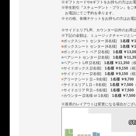
※ギフトカードやeギフトをお持ちの方はお
※学生割引『スチューデント・プラン』をご
お電話にてご予約を承ります。
※その他、各種チケットをお持ちの方はお電
※サイドエリアL/R、カウンター以外のお席
※下記の金額は、ミュージックチャージとシ
■
ボックスシート センター [6名様]
1名様 ￥1
■
ボックスシート センター [4名様]
1名様 ￥1
■
ボックスシート ペア [2名様]
1名様 ￥13,0
■
ペアシート センター [2名様]
1名様 ￥11,3
■
ペアシート L/R [2名様]
1名様 ￥11,350
（
■
サイドボックス [2名様]
1名様 ￥9,150
（税
■
サイドソファー [2名様]
1名様 ￥9,150
（税
■
アリーナシート [1～8名様]
1名様 ￥9,700
■
サイドエリア L [1～8名様]
1名様 ￥7,500
■
サイドエリア R [1～6名様]
1名様 ￥7,500
■
カウンター [2名様 or 1名様]
1名様 ￥7,500
※座席のレイアウトは変更になる場合がござ