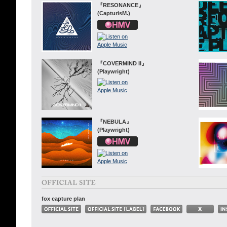
『RESONANCE』
(CapturisM.)
『COVERMIND II』
(Playwright)
『NEBULA』
(Playwright)
fox capture plan