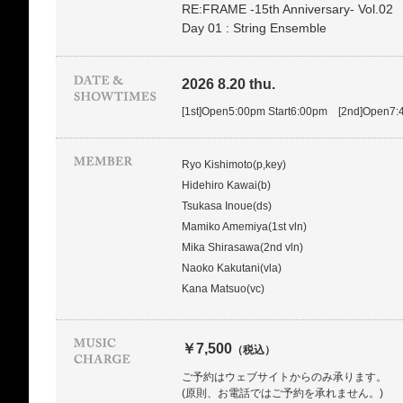
RE:FRAME -15th Anniversary- Vol.02
Day 01 : String Ensemble
2026 8.20 thu.
[1st]Open5:00pm Start6:00pm [2nd]Open7:
Ryo Kishimoto(p,key)
Hidehiro Kawai(b)
Tsukasa Inoue(ds)
Mamiko Amemiya(1st vln)
Mika Shirasawa(2nd vln)
Naoko Kakutani(vla)
Kana Matsuo(vc)
￥7,500
（税込）
ご予約はウェブサイトからのみ承ります。
(原則、お電話ではご予約を承れません。)