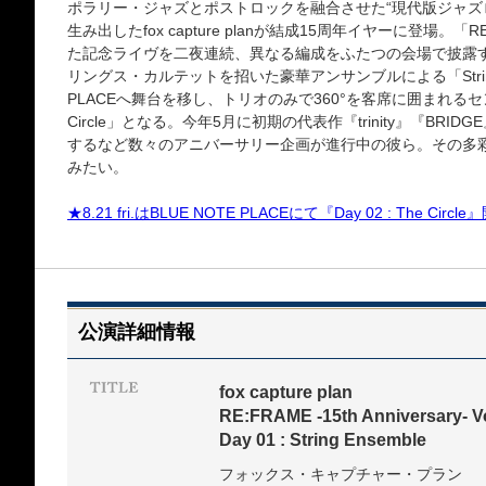
ポラリー・ジャズとポストロックを融合させた“現代版ジャズ
生み出したfox capture planが結成15周年イヤーに登場。「RE:FR
た記念ライヴを二夜連続、異なる編成をふたつの会場で披露する
リングス・カルテットを招いた豪華アンサンブルによる「String En
PLACEへ舞台を移し、トリオのみで360°を客席に囲まれるセ
Circle」となる。今年5月に初期の代表作『trinity』『BR
するなど数々のアニバーサリー企画が進行中の彼ら。その多
みたい。
★8.21 fri.はBLUE NOTE PLACEにて『Day 02 : The Circle
公演詳細情報
fox capture plan
RE:FRAME -15th Anniversary- V
Day 01 : String Ensemble
フォックス・キャプチャー・プラン