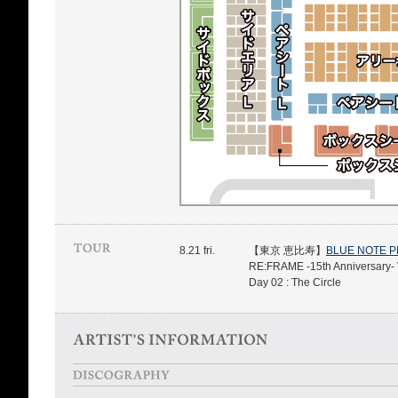
8.21 fri.
【東京 恵比寿】
BLUE NOTE 
RE:FRAME -15th Anniversary- 
Day 02 : The Circle