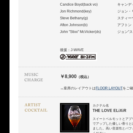
Candice Boyd(back vo)
キャンデ
Jon Richmond(key)
ジョン・
Steve Bethany(g)
スティー
Afton Johnson(b)
アフトン
John "Stixx" McVicker(ds)
ジョン“
後援：J-WAVE
￥8,900
（税込）
→座席のレイアウトは
FLOOR LAYOUT
をご
カクテル名
THE LOVE ELiXiR
スイートベルモットとアプ
でアップした優しい香りと
ました。高い音楽性とパフ