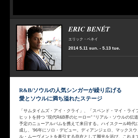
ERIC BENÉT
エリック・ベネイ
2014 5.11 sun. - 5.13 tue.
R&B/ソウルの人気シンガーが繰り広げる
愛とソウルに満ち溢れたステージ
「サムタイムズ・アイ・クライ」、「スペンド・マイ・ライ
ヒットを持つ “現代R&B界のヒーロー” “リアル・ソウルの伝
予定のニューアルバムを携えて来日する。ハイスクール時代に
成し、’96年にソロ・デビュー。ディアンジェロ、マックス
ル・ムーヴメントを牽引する存在として脚光を浴び、これま