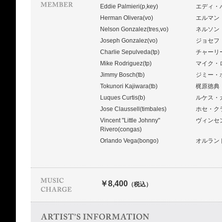
Eddie Palmieri(p,key)
エディ・
Herman Olivera(vo)
エルマン
Nelson Gonzalez(tres,vo)
ネルソン
Joseph Gonzalez(vo)
ジョセフ
Charlie Sepulveda(tp)
チャーリ
Mike Rodriguez(tp)
マイク・
Jimmy Bosch(tb)
ジミー・
Tokunori Kajiwara(tb)
梶原徳典
Luques Curtis(b)
ルケス・
Jose Claussell(timbales)
ホセ・ク
Vincent "Little Johnny"
ヴィンセ
Rivero(congas)
Orlando Vega(bongo)
オルラン
￥8,400
（税込）