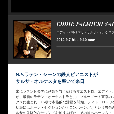
EDDIE PALMIERI SA
エディ・パルミエリ・サルサ・オルケス
2012 9.7 fri. - 9.10 mon.
N.Y.ラテン・シーンの鉄人ピアニストが
サルサ・オルケスタを率いて来日
常にラテン音楽界に刺激を与え続けるマエストロ、エディ・
が、最新のラテン・オーケストラと共にブルーノート東京のス
クスに生まれ、15歳で本格的な活動を開始。ティト・ロドリゲ
初頭にはホーン・セクションがトロンボーンだけという異色の
ルサの先駆的なサウンドを創りあげた。その後もハーレム・