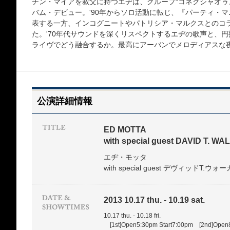
チン・マイアを叔父に持つエヂは、グループ“コネクシャオゥン
バム・デビュー。'90年からソロ活動に転じ、『パーティ・
表する一方、インコグニートやパトリシア・マルクスとのコ
た。'70年代サウンドを深くリスペクトするエヂの歌声と、
ライヴでどう融合するか。最高にアーバンでメロディアスな
公演詳細情報
ED MOTTA
with special guest DAVID T. W
エヂ・モッタ
with special guest デヴィッドT.ウォ
2013 10.17 thu. - 10.19 sat.
10.17 thu. - 10.18 fri.
[1st]Open5:30pm Start7:00pm [2nd]Open8