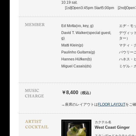
10.19 sat.
[1st]Open3:45pm Start5:00pm [2nd]Open7
Ed Motta(vo, key, g)
エヂ・モ
David T. Walker(special guest,
デヴィッ
g)
ター）
Matti Klein(p)
マティ・
Paulinho Guitarra(g)
パウリー
Hannes Hüfken(b)
ハネス・
Miguel Casais(ds)
ミゲル・
￥8,400
（税込）
→座席のレイアウトは
FLOOR LAYOUT
をご
カクテル名
West Coast Ginger
スタンダードカクテルのカ