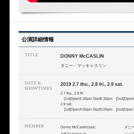
公演詳細情報
DONNY McCASLIN
ダニー・マッキャスリン
2019 2.7 thu., 2.8 fri., 2.9 sat.
2.7 thu., 2.8 fri.
[1st]Open5:30pm Start6:30pm [2nd]Open8
2.9 sat.
[1st]Open4:00pm Start5:00pm [2nd]Open7
Donny McCaslin(sax)
ダニ