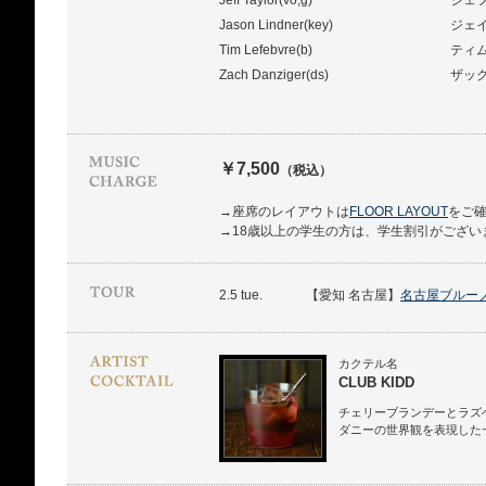
Jeff Taylor(vo,g)
ジェ
Jason Lindner(key)
ジェ
Tim Lefebvre(b)
ティ
Zach Danziger(ds)
ザッ
￥7,500
（税込）
→座席のレイアウトは
FLOOR LAYOUT
をご
→18歳以上の学生の方は、学生割引がござい
2.5 tue.
【愛知 名古屋】
名古屋ブルー
カクテル名
CLUB KIDD
チェリーブランデーとラズ
ダニーの世界観を表現した