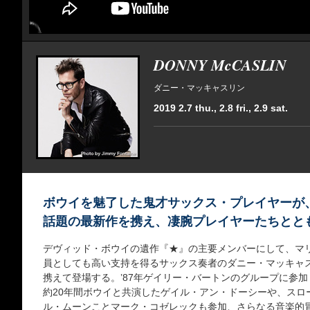
DONNY McCASLIN
ダニー・マッキャスリン
2019 2.7 thu., 2.8 fri., 2.9 sat.
ボウイを魅了した鬼才サックス・プレイヤーが
話題の最新作を携え、凄腕プレイヤーたちとと
デヴィッド・ボウイの遺作『★』の主要メンバーにして、マ
員としても高い支持を得るサックス奏者のダニー・マッキャ
携えて登場する。’87年ゲイリー・バートンのグループに参加
約20年間ボウイと共演したゲイル・アン・ドーシーや、スロ
ル・ムーンことマーク・コゼレックも参加、さらなる音楽的