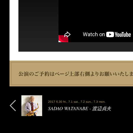
2017 6.30 fri., 7.1 sat., 7.2 sun., 7.3 mon.
SADAO WATANABE - 渡辺貞夫