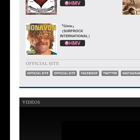
『Glow』
（SURFROCK
INTERNATIONAL）