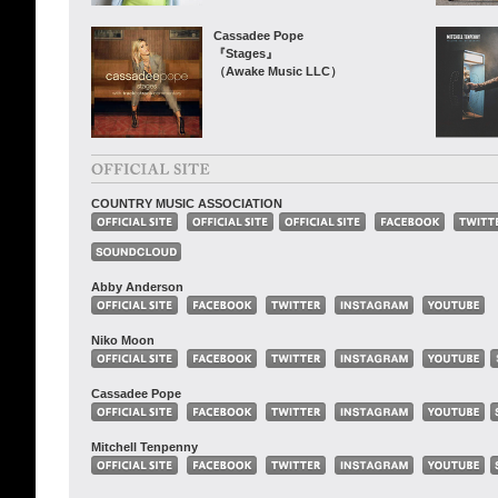
Cassadee Pope
『Stages』
（Awake Music LLC）
COUNTRY MUSIC ASSOCIATION
Abby Anderson
Niko Moon
Cassadee Pope
Mitchell Tenpenny