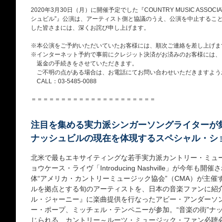
2020年3月30日（月）に開催予定でした『COUNTRY MUSIC ASSOCIA
シュビル”』公演は、アーティスト側と協議のうえ、公演を中止するこ
した皆さまには、深くお詫び申し上げます。
※本公演をご予約いただいていたお客様には、順次ご連絡を差し上げま
※インターネット予約で事前にクレジット決済がお済みのお客様には、
返金の手続きをさせていただきます。
ご不明の点がある場合は、お電話にてお問い合わせいただきますよう
CALL：03-5485-0088
＝＝＝＝＝＝＝＝＝＝＝＝＝＝＝＝＝＝＝＝＝
注目を集める実力派シンガーソングライターが
ナッシュビルの現在を体現するスペシャル・シ
北米で最もエキサイティングな若手実力派カントリー・ミュ
ョウケース・ライヴ「Introducing Nashville」が今年も
体“アメリカ・カントリーミュージック協会”（CMA）が主
ルを拠点とする旬のアーティストを、日本の音楽ファンに紹
ル・ジャーニー』に楽曲提供を行なったアビー・アンダーソ
ー・ポープ、ミッチェル・テンペニーが参加。“音楽の街”ナ
じられる、カントリー～ルーツ・ミュージック・ファン必聴