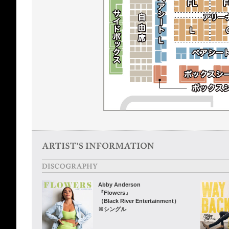
Abby Anderson
『Flowers』
（Black River Entertainment）
※シングル