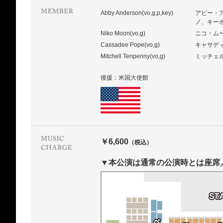
Abby Anderson(vo,g,p,key)
アビー・
ノ、キー
Niko Moon(vo,g)
ニコ・ム
Cassadee Pope(vo,g)
キャサデ
Mitchell Tenpenny(vo,g)
ミッチェ
後援：米国大使館
￥6,600
（税込）
▼本公演は通常の公演時とは座席