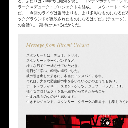
る。ふたりは’70年代に頭角を現し、コンテンポラリー・ジャ
ラーク＝デューク・プロジェクトを結成、「スウィート・ベ
だ。「今回のライヴは当時よりも、より多彩なものになるだろ
ックグラウンドが反映されたものになるはずだ」(デューク)
の会話”に、期待はつのるばかりだ。
Message
from Hiromi Uehara
スタンリーとは、デュオ、トリオ、
スタンリークラークバンドなど、
様々な形でご一緒させていただき、
毎日が「学ぶ」瞬間の連続でした。
彼の引き出しの多さに、本当にインスパイアされ、
それは、大きな図書館の中を歩いているかのようでもあり、
アート・ブレイキー、スタン・ゲッツ、ジェフ・ベック、RTF、
様々なプロジェクトを第一線でやってきたからこそ
生まれるものなのだと思います。
生きるレジェンド、スタンリー・クラークの世界を、お楽しみく