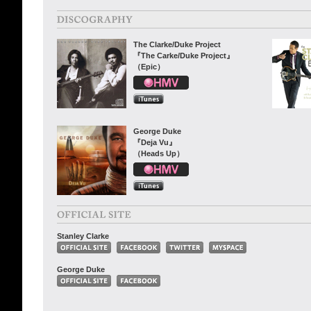
The Clarke/Duke Project
『The Carke/Duke Project』
（Epic）
George Duke
『Deja Vu』
（Heads Up）
Stanley Clarke
George Duke