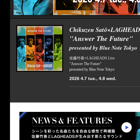
Chikuzen Satō×LAGHEADS
"Answer The Future"
presented by Blue Note Tokyo
佐藤竹善×LAGHEADS Live
"Answer The Future"
presented by Blue Note Tokyo
2026 4.7 tue., 4.8 wed.