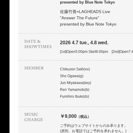
presented by Blue Note Tokyo
佐藤竹善×LAGHEADS Live
"Answer The Future"
presented by Blue Note Tokyo
2026 4.7 tue., 4.8 wed.
[1st]Open5:00pm Start6:00pm [2nd]Open7:
Chikuzen Satō(vo)
Sho Ogawa(g)
Jun Miyakawa(key)
Ren Yamamoto(b)
Fumihiro Ibuki(ds)
￥9,000
（税込）
ご予約はウェブサイトからのみ承ります。
(原則、お電話ではご予約を承れません。)