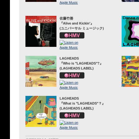
佐藤竹善
『Alive and Kickin’』
(ユニバーサル ミュージック)
LAGHEADS
『Who is "LAGHEADS"?』
(LAGHEADS LABEL)
LAGHEADS
『What is "LAGHEADS"？』
(LAGHEADS LABEL)