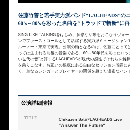
佐藤竹善と若手実力派バンド“LAGHEADS”
60’s～80’sを彩った名曲を“トラッドで斬新”に
SING LIKE TALKINGをはじめ、多彩な活動をおこなう
ンでファーストコールとして活躍する実力派ミュージシャンで結
ルーノート東京で実現。公演の軸となるのは、佐藤にとっては青
っては生まれる前後の音楽である、60～80年代を彩ったロッ
い世代の音”と評するLAGHEADSが現代の感性でそれらを
を乗りこなす。お互いの根底にある自由なセッション感覚に
く、単なるシンガーとプレイヤーの関係を超えた濃密なバン
公演詳細情報
Chikuzen Satō×LAGHEADS Live
"Answer The Future"