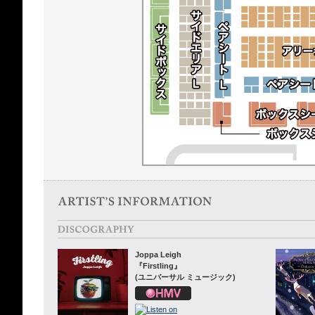
Joppa Leigh
『Firstling』
(ユニバーサル ミュージック)