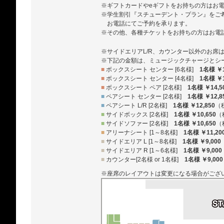
※ギフトカードやeギフトをお持ちの方はお
※学生割引『スチューデント・プラン』をご
お電話にてご予約を承ります。
※その他、各種チケットをお持ちの方はお電
※サイドエリアL/R、カウンター以外のお席
※下記の金額は、ミュージックチャージとシ
■
ボックスシート センター [6名様]
1名様 ￥1
■
ボックスシート センター [4名様]
1名様 ￥1
■
ボックスシート ペア [2名様]
1名様 ￥14,5
■
ペアシート センター [2名様]
1名様 ￥12,8
■
ペアシート L/R [2名様]
1名様 ￥12,850
（
■
サイドボックス [2名様]
1名様 ￥10,650
（
■
サイドソファー [2名様]
1名様 ￥10,650
（
■
アリーナシート [1～8名様]
1名様 ￥11,20
■
サイドエリア L [1～8名様]
1名様 ￥9,000
■
サイドエリア R [1～6名様]
1名様 ￥9,000
■
カウンター[2名様 or 1名様]
1名様 ￥9,000
※座席のレイアウトは変更になる場合がござ