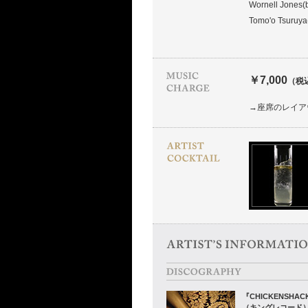
Wornell Jones(
Tomo'o Tsuruya
￥7,000
（税
→座席のレイア
『CHICKENSHACK
（キングレコード