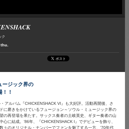
KENSHACK
ック
 thu.
ュージック界の
場！！
・アルバム『CHICKENSHACK VI』も大好評。活動再開後、さ
ドに磨きをかけているフュージョン～ソウル・ミュージック界の
望の再登場を果たす。サックス奏者の土岐英史、ギター奏者の山
に結成。’86年、『CHICKENSHACK I』でデビューを飾り、
数々のオリジナル・ナンバーでファンを魅了する一方、’70年代