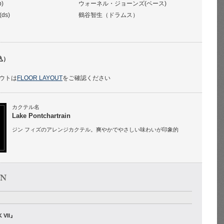
b)
ウォーネル・ジョーンズ(ベース)
(ds)
鶴谷智生（ドラムス）
込）
ウトは
FLOOR LAYOUT
をご確認ください
カクテル名
Lake Pontchartrain
ジン フィズのアレンジカクテル。爽やかでやさしい味わいが印象的
 VII』
）