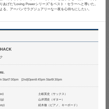
げた“Loving Powerシリーズ”をベスト・セラーへと導いた。
よる、アーバンでラグジュアリーな一夜を心待ちにしたい。
SHACK
ク
hu.
pm Start7:00pm [2nd]Open8:45pm Start9:30pm
ax)
土岐英史（サックス）
(g)
山岸潤史（ギター）
key)
続木徹（ピアノ、キーボード）