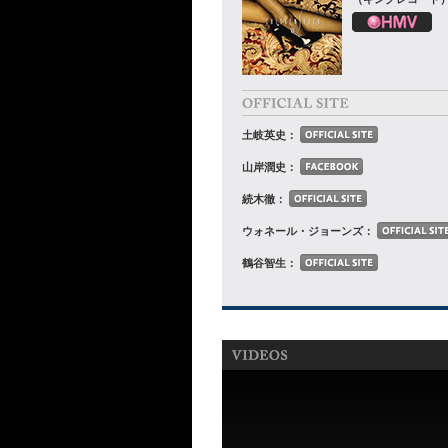
土岐英史：
山岸潤史：
続木徹：
ウォネール・ジョーンズ：
鶴谷智生：