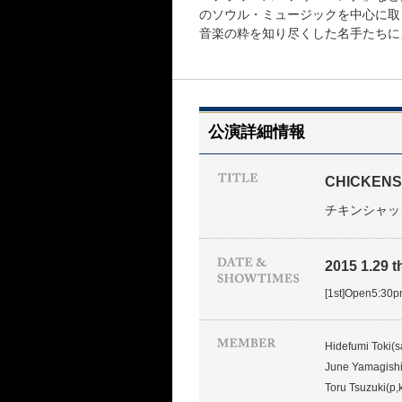
のソウル・ミュージックを中心に取りあ
音楽の粋を知り尽くした名手たちに
公演詳細情報
CHICKEN
チキンシャッ
2015 1.29 t
[1st]Open5:30
Hidefumi Toki(s
June Yamagishi
Toru Tsuzuki(p,