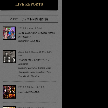
2016 2.4 thu., 2.5 fri.
NEW ORLEANS MARDI GRAS
in TOKYO
featuring CHA WA
2016 1.14 thu., 1.15 fri., 1.16
sat.
"BAND OF PLEASURE" -
Reunion -
featuring David T. Walker, June
Yamagishi, James Gadson, Toru
Tsuzuki, Ko Shimizu
2013 6.13 thu. - 6.14 fri.
CHICKENSHACK
2012 3.30 fri. - 3.31 sat.