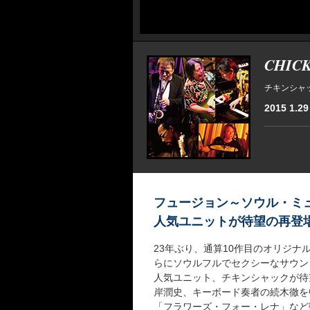
CHIC
チキンシャ
2015 1.29
フュージョン～ソウル・ミ
人気ユニットが待望の再登
23年ぶり、通算10作目のオリジナル
らにソウルフルでセクシーなサウン
人気ユニット、チキンシャックが待
岸潤史、キーボード奏者の続木徹を中心
「フラワーズ・フォー・レナ」など