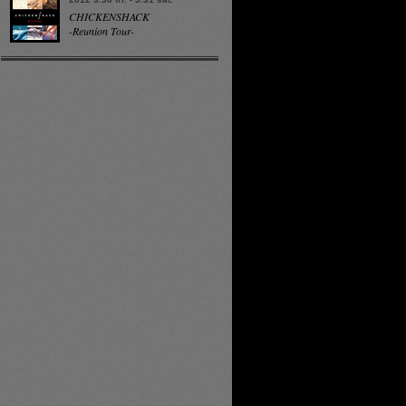
CHICKENSHACK
-Reunion Tour-