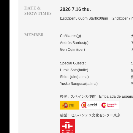
2026 7.16 thu.
[1st]Open5:00pm Start6:00pm [2nd]Open7:
Cañizares(g)
Andrés Barrios(p)
Gen Ogimi(per)
Special Guests :
S
Hiroki Sato(baile)
Shiro Ijuin(palma)
Yuske Saegusa(palma)
後援：スペイン大使館 Embajada de Españ
後援：セルバンテス文化センター東京