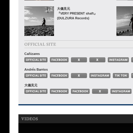
大儀見元
『VERY PRESENT shaft』
(DULZURA Records)
Cañizares
Andrés Barrios
大儀見元