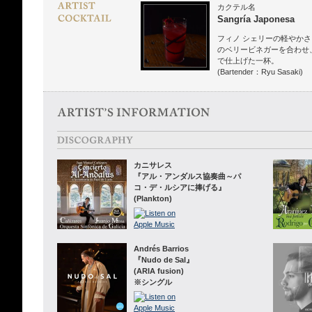
カクテル名
Sangría Japonesa
フィノ シェリーの軽やか
のベリービネガーを合わせ
で仕上げた一杯。
(Bartender：Ryu Sasaki)
カニサレス
『アル・アンダルス協奏曲～パ
コ・デ・ルシアに捧げる』
(Plankton)
Andrés Barrios
『Nudo de Sal』
(ARIA fusion)
※シングル