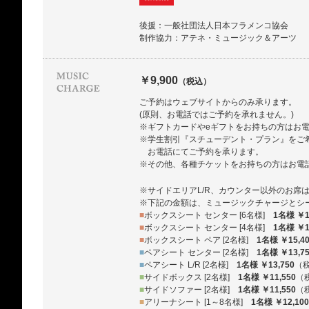
後援：一般社団法人日本フラメンコ協会
制作協力：アテネ・ミュージック＆アーツ
￥9,900
（税込）
ご予約はウェブサイトからのみ承ります。
(原則、お電話ではご予約を承れません。)
※ギフトカードやeギフトをお持ちの方はお
※学生割引『スチューデント・プラン』をご
お電話にてご予約を承ります。
※その他、各種チケットをお持ちの方はお電
※サイドエリアL/R、カウンター以外のお席
※下記の金額は、ミュージックチャージとシ
■
ボックスシート センター [6名様]
1名様 ￥1
■
ボックスシート センター [4名様]
1名様 ￥1
■
ボックスシート ペア [2名様]
1名様 ￥15,4
■
ペアシート センター [2名様]
1名様 ￥13,7
■
ペアシート L/R [2名様]
1名様 ￥13,750
（
■
サイドボックス [2名様]
1名様 ￥11,550
（
■
サイドソファー [2名様]
1名様 ￥11,550
（
■
アリーナシート [1～8名様]
1名様 ￥12,100