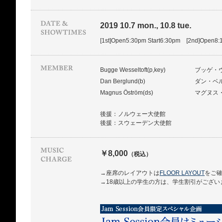
2019 10.7 mon., 10.8 tue.
[1st]Open5:30pm Start6:30pm [2nd]Open8:
Bugge Wesseltoft(p,key)
ブッゲ・
Dan Berglund(b)
ダン・ベ
Magnus Öström(ds)
マグヌス
後援：ノルウェー大使館
後援：スウェーデン大使館
￥8,000
（税込）
→座席のレイアウトは
FLOOR LAYOUT
をご
→18歳以上の学生の方は、学生割引がござい