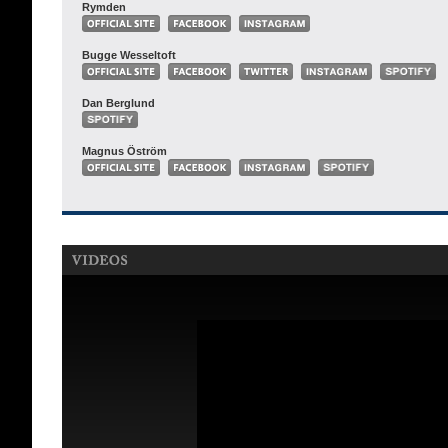
Rymden
Bugge Wesseltoft
Dan Berglund
Magnus Öström