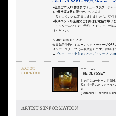
●
会員ご本人+1名様までミュージック・チャ
●
ご優待席は数に限りがございます
各ショウごとに定員に達しましたら、受付
●
本スペシャル企画のご予約はお電話で承ります 03
インターネットでご予約いただくと、半額
けください。
※“Jam Session”とは
会員先行予約やミュージック・チャージOFF
メンバーズクラブ（年会費有）です。詳細は
→
ブルーノート東京メンバーズ・クラブ “Jam Se
カクテル名
THE ODYSSEY
世界的なコーヒーの消費国
豆を漬け込んだウォッカと
ル。
(Bartender：Takanobu Suzu