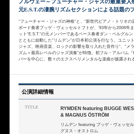
ノルウェー～フューチャー・ジャズの最重要人
元E.S.T.の凄腕リズムセクションによる話題の
“フューチャー・ジャズの神格”と、“新世代ピアノ・トリオの
ボード奏者ブッゲ・ヴェッセルトフトが、‘93年から2008
ット“E.S.T.”の元メンバーであるベース奏者ダン・ベルグ
とともに始動した“リムデン”が日本初公演を行なう。ユニット
ジャズ、映画音楽、ロックの影響を取り入れた音作り”、“メ
ズム＋最高レベルのジャズ演奏”が特徴。初フル・アルバム『Reflect
バーを中心に、数々のエクスペリメンタルな楽曲が披露され
公演詳細情報
RYMDEN featuring BUGGE WE
& MAGNUS ÖSTRÖM
リムデン featuring ブッゲ・ヴェ
グヌス・オストロム