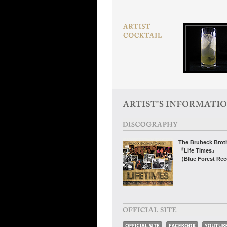
The Brubeck Brot
『Life Times』
（Blue Forest Re