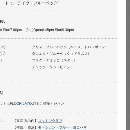
ト・トゥ・デイヴ・ブルーベック”
ue.
pm Start7:00pm [2nd]Open8:45pm Start9:30pm
,tb)
クリス・ブルーベック（ベース、トロンボーン）
(ds)
ダニエル・ブルーベック（ドラムス）
)
マイク・デミッコ（ギター）
チャック・ラム（ピアノ）
込）
ウトは
FLOOR LAYOUT
をご確認ください
hu.
【東京 丸の内】
コットンクラブ
【神奈川 横浜】
モーション・ブルー・ヨコハマ