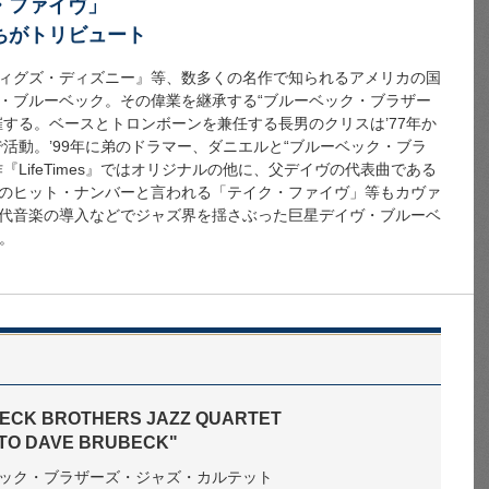
・ファイヴ」
ちがトリビュート
ィグズ・ディズニー』等、数多くの名作で知られるアメリカの国
・ブルーベック。その偉業を継承する“ブルーベック・ブラザー
催する。ベースとトロンボーンを兼任する長男のクリスは’77年か
で活動。’99年に弟のドラマー、ダニエルと“ブルーベック・ブラ
LifeTimes』ではオリジナルの他に、父デイヴの代表曲である
のヒット・ナンバーと言われる「テイク・ファイヴ」等もカヴァ
代音楽の導入などでジャズ界を揺さぶった巨星デイヴ・ブルーベ
。
ECK BROTHERS JAZZ QUARTET
 TO DAVE BRUBECK"
ック・ブラザーズ・ジャズ・カルテット