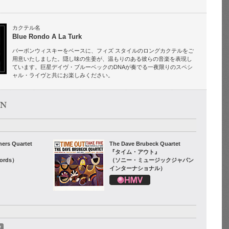
カクテル名
Blue Rondo A La Turk
バーボンウィスキーをベースに、フィズ スタイルのロングカクテルをご
用意いたしました。隠し味の生姜が、温もりのある彼らの音楽を表現し
ています。巨星デイヴ・ブルーベックのDNAが奏でる一夜限りのスペシ
ャル・ライヴと共にお楽しみください。
hers Quartet
The Dave Brubeck Quartet
『タイム・アウト』
cords）
（ソニー・ミュージックジャパン
インターナショナル）