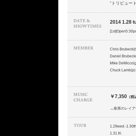
“トリビュー
2014 1.28 t
[1st]Open5:30
Chris Brubeck(b
Daniel Brubeck
Mike DeMicco(g
Chuck Lamb(p)
￥7,350
（税
→座席のレイア
1.29wed.-1.30t
1.31.fri.