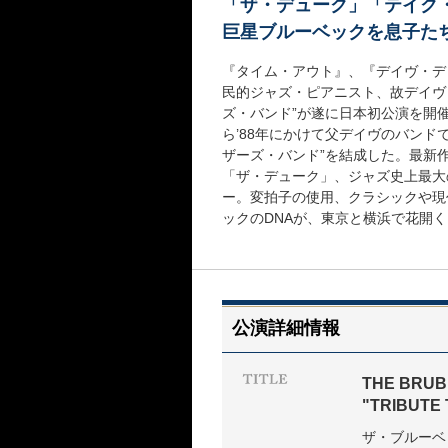
「ザ・デューク」「テイク
巨星ブルーベックを息子た
『タイム・アウト』、『デイヴ・デ
民的ジャズ・ピアニスト、故デイヴ
ズ・バンド”が遂に日本初公演を開
ら’88年にかけて父デイヴのバンド
ザーズ・バンド”を結成した。最新作『
「ザ・デューク」、ジャズ史上最大
ー。変拍子の使用、クラシックや現
ックのDNAが、東京と横浜で花開く
公演詳細情報
THE BRUB
"TRIBUTE
ザ・ブルーベ