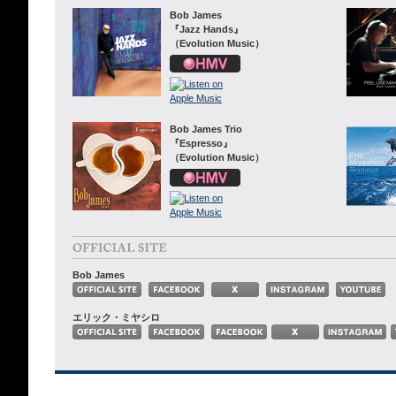
Bob James
『Jazz Hands』
（Evolution Music）
Bob James Trio
『Espresso』
（Evolution Music）
Bob James
エリック・ミヤシロ