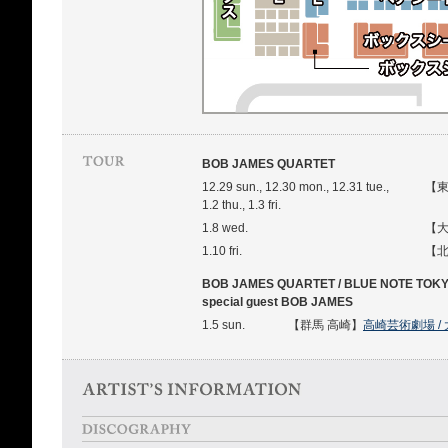
BOB JAMES QUARTET
12.29 sun., 12.30 mon., 12.31 tue.,
【東
1.2 thu., 1.3 fri.
1.8 wed.
【大
1.10 fri.
【北
BOB JAMES QUARTET / BLUE NOTE TOKY
special guest BOB JAMES
1.5 sun.
【群馬 高崎】
高崎芸術劇場 /