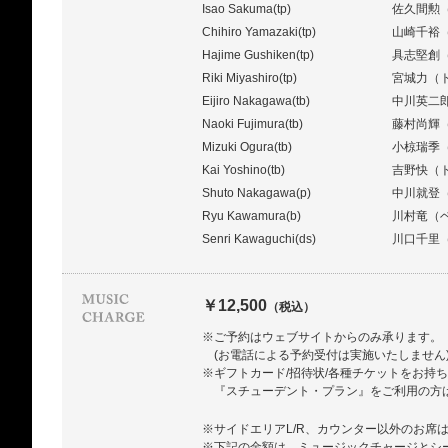
Isao Sakuma(tp)
佐久間勲
Chihiro Yamazaki(tp)
山崎千裕
Hajime Gushiken(tp)
具志堅創
Riki Miyashiro(tp)
宮城力（
Eijiro Nakagawa(tb)
中川英二
Naoki Fujimura(tb)
藤村尚輝
Mizuki Ogura(tb)
小椋瑞季
Kai Yoshino(tb)
吉野快（
Shuto Nakagawa(p)
中川就登
Ryu Kawamura(b)
川村竜（
Senri Kawaguchi(ds)
川口千里
￥12,500
（税込）
※ご予約はウェブサイトからのみ承ります。
(お電話による予約受付は実施いたしません
※ギフトカード/招待状/各種チケットをお持
『スチューデント・プラン』をご利用の方
※サイドエリアL/R、カウンター以外のお席
※下記の金額は、ミュージックチャージとシ