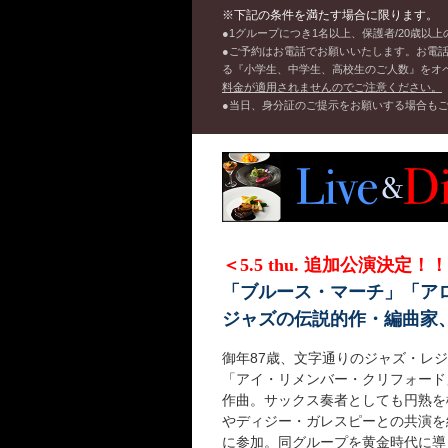
※下記の条件を満たす場合に限ります。
●1グループにつき1名以上、保護者/20歳以
●ご予約はお電話でお願いいたします。お電
る『小学生、中学生、高校生のご人数』をオ
料金が適用されませんのでご注意ください。
●当日、身分証のご提示をお願いする場合も
＜5.5 thu. 追加公演決定！！ 
「ブルース・マーチ」「ア
ジャズの伝説的作・編曲家
御年87歳、文字通りのジャズ・レ
「アイ・リメンバー・クリフォード
作曲。サックス奏者としても円熟を
やディジー・ガレスピーとの共演を
に参加。同グループを黄金時代に導