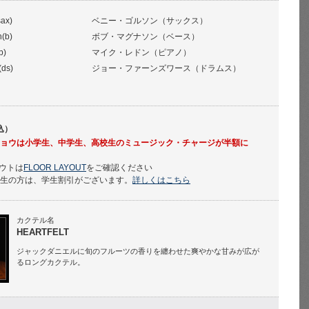
ax)
ベニー・ゴルソン（サックス）
(b)
ボブ・マグナソン（ベース）
p)
マイク・レドン（ピアノ）
(ds)
ジョー・ファーンズワース（ドラムス）
込）
. 1stショウは小学生、中学生、高校生のミュージック・チャージが半額に
ウトは
FLOOR LAYOUT
をご確認ください
学生の方は、学生割引がございます。
詳しくはこちら
カクテル名
HEARTFELT
ジャックダニエルに旬のフルーツの香りを纏わせた爽やかな甘みが広が
るロングカクテル。