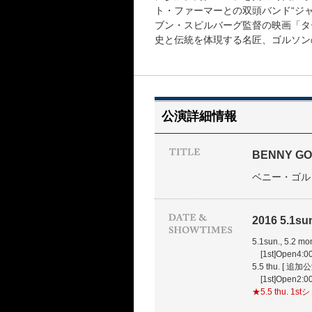
ト・ファーマーとの双頭バンド“ジ
ブン・スピルバーグ監督の映画「タ
史と伝統を体現する名匠、ゴルソン
公演詳細情報
BENNY GO
ベニー・ゴル
2016 5.1sun.
5.1sun., 5.2 mon
[1st]Open4:00
5.5 thu. [ 追加公
[1st]Open2:00
★5.5 thu