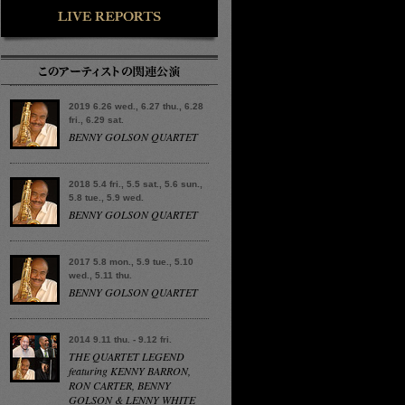
2019 6.26 wed., 6.27 thu., 6.28
fri., 6.29 sat.
BENNY GOLSON QUARTET
2018 5.4 fri., 5.5 sat., 5.6 sun.,
5.8 tue., 5.9 wed.
BENNY GOLSON QUARTET
2017 5.8 mon., 5.9 tue., 5.10
wed., 5.11 thu.
BENNY GOLSON QUARTET
2014 9.11 thu. - 9.12 fri.
THE QUARTET LEGEND
featuring KENNY BARRON,
RON CARTER, BENNY
GOLSON & LENNY WHITE