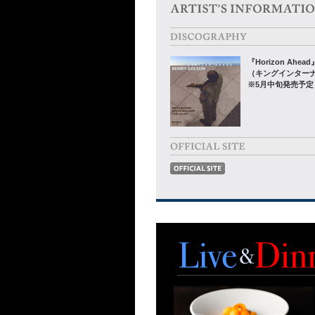
『Horizon Ahead
（キングインター
※5月中旬発売予定