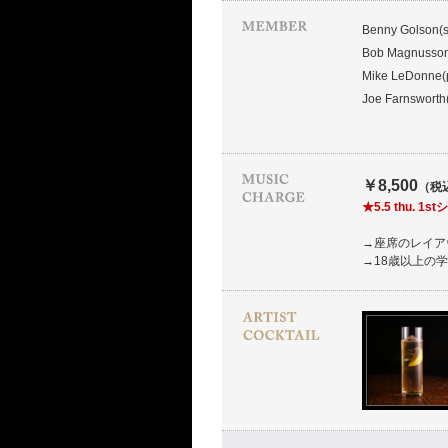
Benny Golson(s
Bob Magnusson
Mike LeDonne(
Joe Farnsworth
￥8,500
（税
★5.5 thu
→座席のレイア
→18歳以上の