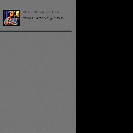
2013 5.13 mon. - 5.16 thu.
BENNY GOLSON QUARTET