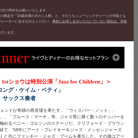
上の方の同伴をお願いいたします。
話の際必ず『20歳未満の方のご人数』と、そのうちミュージックチャージが半額とな
ペレーターに必ずお伝えください。
事前にお申し出をいただいていない場合は、半額
ございます。
1stショウは特別公演「Jazz for Children」＞
ロング・ケイム・ベティ」
、サックス奏者
ジェンドが奇跡の再登場を果たす。「ウィスパー・ノット」、
」、「ブルース・マーチ」等、ジャズ界に輝く数々のナンバーを
極めるベニー・ゴルソンのステージだ。クリフォード・ブラウン
経て、'58年にアート・ブレイキー＆ジャズ・メッセンジャーズ
くと共にファンキー・ジャズ・ブームを牽引した。その後はアー