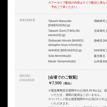
※アーカイブ配信の内容はライヴ配信と異な
予めご了承ください。
Takashi Masuzaki
増崎孝司 [
[DIMENSION] (g)
Takashi Gomi [T-BOLAN,
五味孝氏 [T
electro53] (g)
Shibasaki Hiroshi [WANDS,
柴崎浩 [WA
abingdon boys school] (g)
AKIHIDE [BREAKERZ] (g)
AKIHID
Sota Morimitsu(b)
森光奏太
Maoki Yamamoto(ds)
山本真央
[会場でのご観覧]
￥7,500
（税込）
※緊急事態宣言期間中の公演(9.30 thu.)は
いただき、酒類の提供はございません。
※リバウンド防止措置期間中の公演(10.1 fri
いただきます。