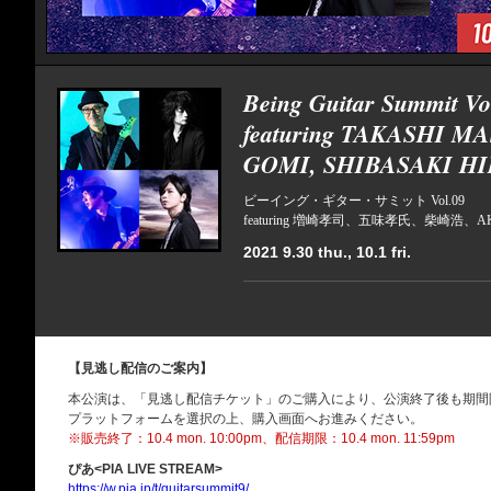
Being Guitar Summit Vo
featuring TAKASHI M
GOMI, SHIBASAKI HI
ビーイング・ギター・サミット Vol.09
featuring 増崎孝司、五味孝氏、柴崎浩、AK
2021 9.30 thu., 10.1 fri.
【見逃し配信のご案内】
本公演は、「見逃し配信チケット」のご購入により、公演終了後も期間
プラットフォームを選択の上、購入画面へお進みください。
※販売終了：10.4 mon. 10:00pm、配信期限：10.4 mon. 11:59pm
ぴあ<PIA LIVE STREAM>
https://w.pia.jp/t/guitarsummit9/