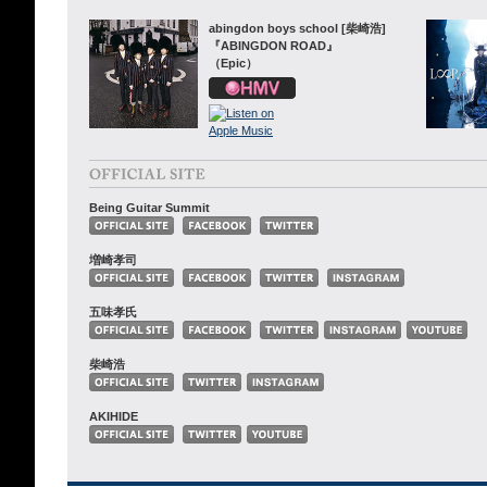
abingdon boys school [柴崎浩]
『ABINGDON ROAD』
（Epic）
Being Guitar Summit
増崎孝司
五味孝氏
柴崎浩
AKIHIDE