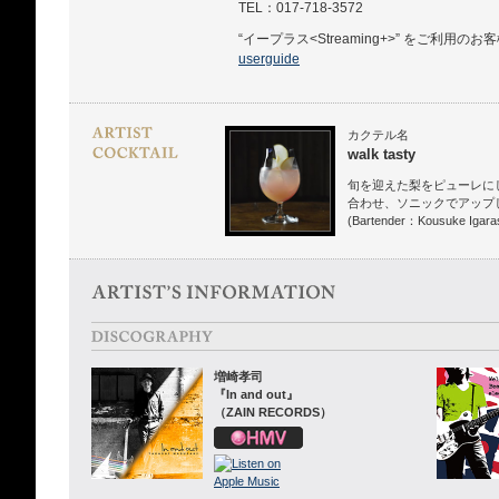
TEL：017-718-3572
“イープラス<Streaming+>” をご利用のお
userguide
カクテル名
walk tasty
旬を迎えた梨をピューレに
合わせ、ソニックでアップ
(Bartender：Kousuke Igaras
増崎孝司
『In and out』
（ZAIN RECORDS）