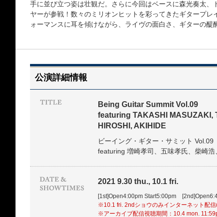
手に並び立つ姿は壮観だ。さらに今回はベースに森光奏太、
ヤーが参戦！数々のミリオンヒットを彩ってきたギタープレ
ォーマンスに耳を傾けながら、ライヴの面白さ、ギターの醍
公演詳細情報
Being Guitar Summit Vol.09
featuring TAKASHI MASUZAKI,
HIROSHI, AKIHIDE
ビーイング・ギター・サミット Vol.09
featuring 増崎孝司、五味孝氏、柴崎浩、
2021 9.30 thu., 10.1 fri.
[1st]Open4:00pm Start5:00pm [2nd]Open6:
※10.1 fri. 2ndショウのみインターネット配
※アーカイブ配信視聴期間：10.4 mon. 11:5