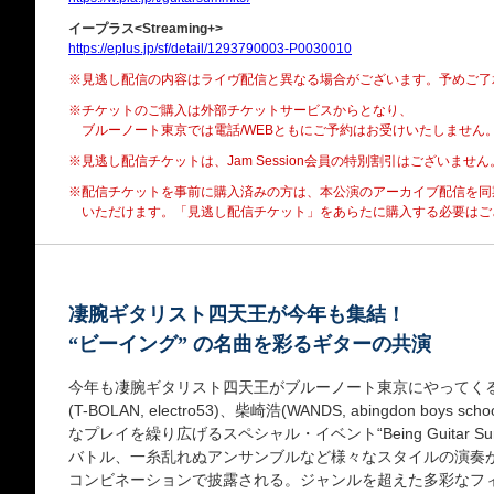
イープラス<Streaming+>
https://eplus.jp/sf/detail/1293790003-P0030010
※見逃し配信の内容はライヴ配信と異なる場合がございます。予めご了
※チケットのご購入は外部チケットサービスからとなり、
ブルーノート東京では電話/WEBともにご予約はお受けいたしません
※見逃し配信チケットは、Jam Session会員の特別割引はございません
※配信チケットを事前に購入済みの方は、本公演のアーカイブ配信を同
いただけます。「見逃し配信チケット」をあらたに購入する必要はご
凄腕ギタリスト四天王が今年も集結！
“ビーイング” の名曲を彩るギターの共演
今年も凄腕ギタリスト四天王がブルーノート東京にやってくる！増
(T-BOLAN, electro53)、柴崎浩(WANDS, abingdon boys s
なプレイを繰り広げるスペシャル・イベント“Being Guitar 
バトル、一糸乱れぬアンサンブルなど様々なスタイルの演奏
コンビネーションで披露される。ジャンルを超えた多彩なフ