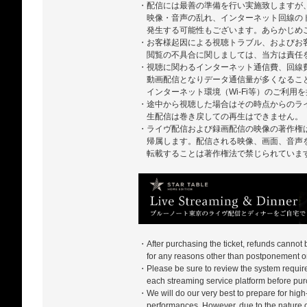
・配信には最善の準備を行い実施致しますが
映像・音声の乱れ、インターネット回線の
発生する可能性もございます。あらかじめ
・お客様起因による視聴トラブル、およびお
閲覧の不具合に関しましては、当方は責任
・視聴に関わるインターネット通信費、回線
動画配信となりデータ通信量が多くなるこ
インターネット環境（Wi-Fi等）のご利用
・途中から視聴した場合はその時点からのラ
生配信は巻き戻しての再生はできません。
・ライヴ配信および録画配信の映像の著作権
帰属します。配信される映像、画面、音声
転載することは著作権法で禁じられていま
・After purchasing the ticket, refunds cannot
for any reasons other than postponement or
・Please be sure to review the system require
each streaming service platform before pur
・We will do our very best to prepare for high-
performances. However, due to the nature of