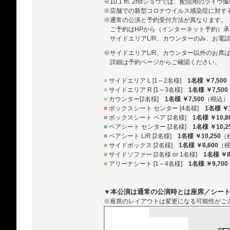
※10.1 fri. 2ndショウでは、配信用のライ
※店舗での新型コロナウイルス感染症に対す
※通常の公演と予約受付方法が異なります。
ご予約はHPから（インターネット予約）
サイドエリアL/R、カウンターのみ、お電
※サイドエリアL/R、カウンター以外のお席
詳細は予約ページからご確認ください。
■
サイドエリア L [1～2名様]
1名様 ￥7,500
■
サイドエリア R [1～3名様]
1名様 ￥7,500
■
カウンター[2名様]
1名様 ￥7,500
（税込）
■
ボックスシート センター [4名様]
1名様 ￥1
■
ボックスシート ペア [2名様]
1名様 ￥10,8
■
ペアシート センター [2名様]
1名様 ￥10,2
■
ペアシート L/R [2名様]
1名様 ￥10,250
（
■
サイドボックス [2名様]
1名様 ￥8,600
（
■
サイドソファー [2名様 or 1名様]
1名様 ￥8
■
アリーナシート [1～4名様]
1名様 ￥9,700
▼本公演は通常の公演時とは座席／シー
※座席のレイアウトは変更になる可能性がご