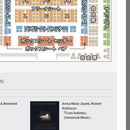
 & Branford
Anna Maria Jopek, Robert
Kubiszyn
』
『Czas kobiety』
（Universal Music）