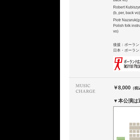
back vo)
Robert Kubiszy
(b, per, back vo)
Piotr Nazaruk(g, 
Polish folk inst
vo)
後援：ポーラン
日本・ポーラン
￥8,000
（税
▼本公演は