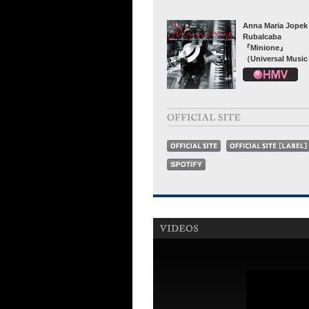
Anna Maria Jopek
Rubalcaba
『Minione』
（Universal Music