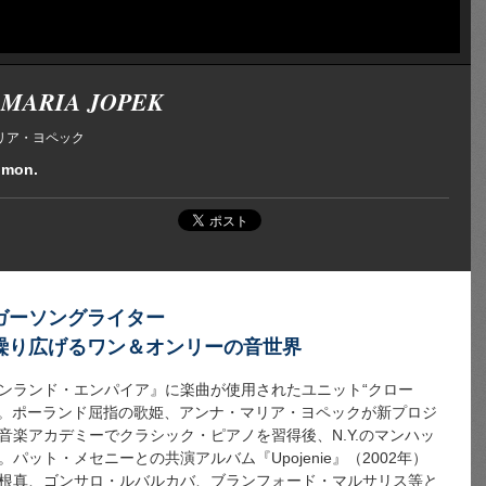
 MARIA JOPEK
リア・ヨペック
 mon.
ガーソングライター
繰り広げるワン＆オンリーの音世界
ンランド・エンパイア』に楽曲が使用されたユニット“クロー
年。ポーランド屈指の歌姫、アンナ・マリア・ヨペックが新プロジ
音楽アカデミーでクラシック・ピアノを習得後、N.Y.のマンハッ
ット・メセニーとの共演アルバム『Upojenie』（2002年）
根真、ゴンサロ・ルバルカバ、ブランフォード・マルサリス等と