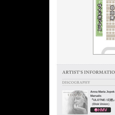
Anna Maria Jopek
Marsalis
『ULOTNE / 幻想
（Disk Union）