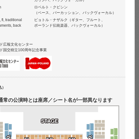
カリンバ、バックヴォーカル）
n
ロベルト・クビシン
（ベース、パーカッション、バックヴォーカル）
fl, traditional
ピョトル・ナザルク（ギター、フルート、
ruments, back
ポーランド伝統楽器、バックヴォーカル）
ド広報文化センター
ド国交樹立100周年記念事業
込）
通常の公演時とは座席／シート名が一部異なります