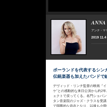
ANNA
アンナ・マ
2019 11.4
ポーランドを代表するシン
伝統楽器も加えたバンドで
デヴィッド・リンチ監督の映画『イ
ケ”との感動的な来日公演から約2
ェクトで戻ってくる。名門ショパン
タン音楽院のジャズ・クラスを受講。パ
で国際的な存在となり、以後も小曽