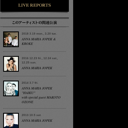
2018 3.19 mon., 3.20 tue.
ANNA MARIA JOPEK &
KROKE
2016 12.23 fri., 12.24 sat.,
12.25 sun.
ANNA MARIA JOPEK
2014 3.7 fri.
ANNA MARIA JOPEK
"HAIKU"
with special guest MAKOTO
OZONE
2013 10.5 sat.
ANNA MARIA JOPEK