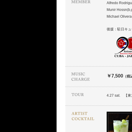
Alfredo Rodrigu
Munir Hossn(b,
Michael Olivera
後援：駐日キュ
￥7,500
（税
4.27 sat.
【東