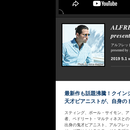
ALFR
prese
アルフレッ
present
2019 5.1 w
最新作も話題沸騰！クイン
天才ピアニストが、自身の
スティング、ポール・サイモン、ア
者、ペドリート・マルティネスとの
出身の鬼才ピアニスト、アルフレッ