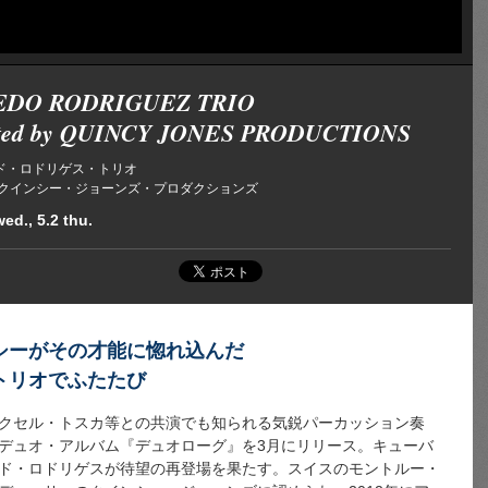
EDO RODRIGUEZ TRIO
nted by QUINCY JONES PRODUCTIONS
ド・ロドリゲス・トリオ
ed by クインシー・ジョーンズ・プロダクションズ
ed., 5.2 thu.
シーがその才能に惚れ込んだ
トリオでふたたび
クセル・トスカ等との共演でも知られる気鋭パーカッション奏
デュオ・アルバム『デュオローグ』を3月にリリース。キューバ
ド・ロドリゲスが待望の再登場を果たす。スイスのモントルー・