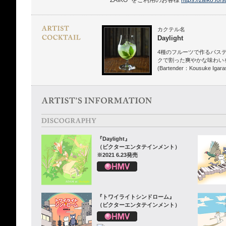
“ZAIKO” をご利用のお客様
https://zaiko.io/
カクテル名
Daylight
4種のフルーツで作るパス
クで割った爽やかな味わい
(Bartender：Kousuke Igaras
『Daylight』
（ビクターエンタテインメント）
※2021 6.23発売
『トワイライトシンドローム』
（ビクターエンタテインメント）