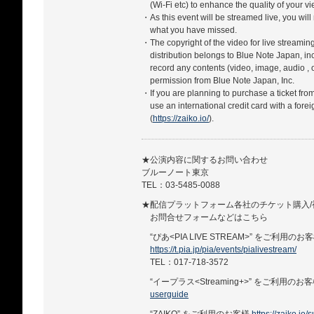
(Wi-Fi etc) to enhance the quality of your 
・As this event will be streamed live, you will
what you have missed.
・The copyright of the video for live streamin
distribution belongs to Blue Note Japan, in
record any contents (video, image, audio , 
permission from Blue Note Japan, Inc.
・If you are planning to purchase a ticket fro
use an international credit card with a forei
(
https://zaiko.io/
).
★公演内容に関するお問い合わせ
ブルーノート東京
TEL：03-5485-0088
★配信プラットフォーム各社のチケット購入/
お問合せフォームなどはこちら
“ぴあ<PIA LIVE STREAM>” をご利用のお
https://t.pia.jp/pia/events/pialivestream/
TEL：017-718-3572
“イープラス<Streaming+>” をご利用のお
userguide