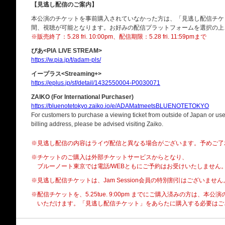
【見逃し配信のご案内】
本公演のチケットを事前購入されていなかった方は、「見逃し配信チケ
間、視聴が可能となります。お好みの配信プラットフォームを選択の上
※販売終了：5.28 fri. 10:00pm、配信期限：5.28 fri. 11:59pmまで
ぴあ<PIA LIVE STREAM>
https://w.pia.jp/t/adam-pls/
イープラス<Streaming+>
https://eplus.jp/sf/detail/1432550004-P0030071
ZAIKO (For International Purchaser)
https://bluenotetokyo.zaiko.io/e/ADAMatmeetsBLUENOTETOKYO
For customers to purchase a viewing ticket from outside of Japan or use 
billing address, please be advised visiting Zaiko.
※見逃し配信の内容はライヴ配信と異なる場合がございます。予めご了
※チケットのご購入は外部チケットサービスからとなり、
ブルーノート東京では電話/WEBともにご予約はお受けいたしません
※見逃し配信チケットは、Jam Session会員の特別割引はございません
※配信チケットを、5.25tue. 9:00pm までにご購入済みの方は、本
いただけます。「見逃し配信チケット」をあらたに購入する必要はございません