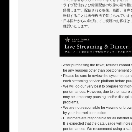
・ライヴ配信および録画配信の映像の著作権
帰属します。配信される映像、画面、音声
転載することは著作権法で禁じられていま
・日本国外からの決済にてご視聴のお客様は、ZA
推奨いたします。
・After purchasing the ticket, refunds cannot
for any reasons other than postponement or
・Please be sure to review the system require
each streaming service platform before pur
・We will do our very best to prepare for high-
performances. However, due to the nature of
may be temporary pausing and/or disrupti
problems.
・We are not responsible for viewing or bro
by your Internet connection.
・Customers are responsible for all Internet a
It is expected that the data usage will incr
performances. We recommend using a stabl