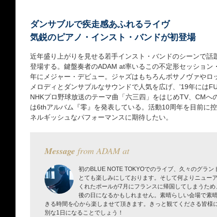
ダンサブルで疾走感あふれるライヴ
気鋭のピアノ・インスト・バンドが初登場
近年盛り上がりを見せる若手インスト・バンドのシーンで話題の“
登場する。鍵盤奏者のADAM at率いるこの不定形セッション・
年にメジャー・デビュー。ジャズはもちろんボサノヴァやロ
メロディとダンサブルなサウンドで人気を広げ、’19年にはFUJI 
NHKプロ野球放送のテーマ曲「六三四」をはじめTV、CMへ
は6thアルバム『零』を発表している。活動10周年を目前に
ネルギッシュなパフォーマンスに期待したい。
Message
from ADAM at
初のBLUE NOTE TOKYOでのライブ、久々のグ
とても楽しみにしております。そして何よりニュー
くれたポールが7月にフランスに帰国してしまうため
後の日になるかもしれません。素晴らしい会場で素
きる時間を心から楽しませて頂きます。きっと観てくださる皆様
別な1日になることでしょう！