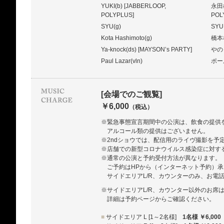
YUKI(b) [JABBERLOOP,
永田
POLYPLUS]
POL
SYU(g)
SY
Kota Hashimoto(g)
橋本
Ya-knock(ds) [MAYSON’s PARTY]
やの
Paul Lazar(vln)
ポー
[会場でのご観覧]
￥6,000
（税込）
※緊急事態宣言期間中の公演は、飲食の提供を
アルコール類の提供はございません。
※2ndショウでは、配信用のライヴ撮影を予
※店舗での新型コロナウイルス感染症に対す
※通常の公演と予約受付方法が異なります。
ご予約はHPから（インターネット予約）
サイドエリアL/R、カウンターのみ、お電
※サイドエリアL/R、カウンター以外のお席
詳細は予約ページからご確認ください。
■
サイドエリア L [1～2名様]
1名様 ￥6,000