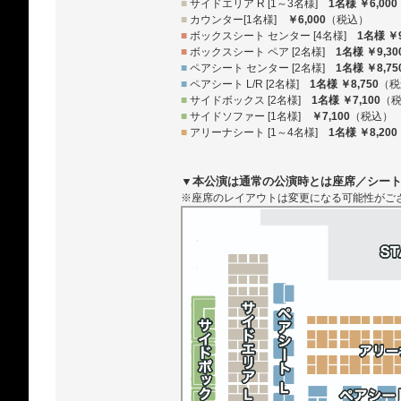
■
サイドエリア R [1～3名様]
1名様 ￥6,000
■
カウンター[1名様]
￥6,000
（税込）
■
ボックスシート センター [4名様]
1名様 ￥9
■
ボックスシート ペア [2名様]
1名様 ￥9,30
■
ペアシート センター [2名様]
1名様 ￥8,75
■
ペアシート L/R [2名様]
1名様 ￥8,750
（税
■
サイドボックス [2名様]
1名様 ￥7,100
（
■
サイドソファー [1名様]
￥7,100
（税込）
■
アリーナシート [1～4名様]
1名様 ￥8,200
▼本公演は通常の公演時とは座席／シー
※座席のレイアウトは変更になる可能性がご