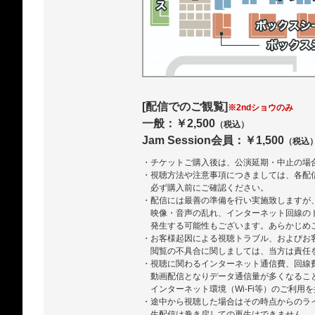
[配信でのご観覧]
※2ndショウのみ
一般：￥2,500
（税込）
Jam Session会員：￥1,500
（税込
・チケットご購入後は、公演延期・中止の場
・視聴方法や注意事項につきましては、各配
必ず購入前にご確認ください。
・配信には最善の準備を行い実施致しますが
映像・音声の乱れ、インターネット回線の
発生する可能性もございます。あらかじめ
・お客様起因による視聴トラブル、およびお
閲覧の不具合に関しましては、当方は責任
・視聴に関わるインターネット通信費、回線
動画配信となりデータ通信量が多くなるこ
インターネット環境（Wi-Fi等）のご利用
・途中から視聴した場合はその時点からのラ
生配信は巻き戻しての再生はできません。