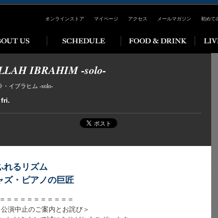
オンラインストア
マイページ
アクセス
メールマガジン
初めて
LAH IBRAHIM -solo-
イブラヒム -solo-
fri.
ふれるリズム
ャズ・ピアノの巨匠
＝＝＝＝＝＝＝＝＝＝＝
 公演中止のご案内とお詫び＞