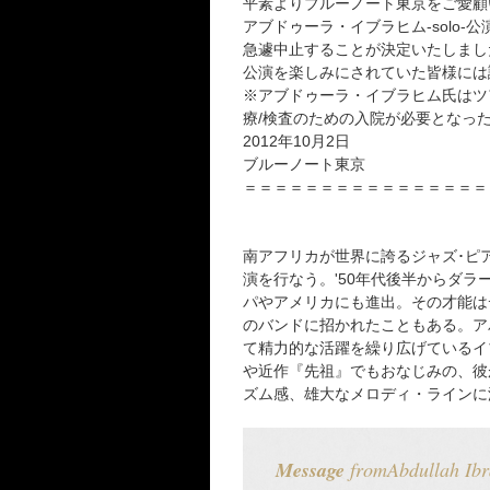
平素よりブルーノート東京をご愛顧
アブドゥーラ・イブラヒム-solo-公演
急遽中止することが決定いたしまし
公演を楽しみにされていた皆様には
※アブドゥーラ・イブラヒム氏はツ
療/検査のための入院が必要となっ
2012年10月2日
ブルーノート東京
＝＝＝＝＝＝＝＝＝＝＝＝＝＝＝＝
南アフリカが世界に誇るジャズ･ピ
演を行なう。'50年代後半からダラ
パやアメリカにも進出。その才能は
のバンドに招かれたこともある。ア
て精力的な活躍を繰り広げているイ
や近作『先祖』でもおなじみの、彼
ズム感、雄大なメロディ・ラインに
Message
fromAbdullah Ib