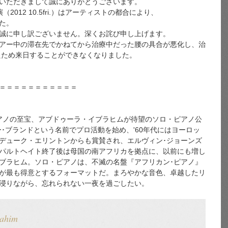
いただきまして誠にありがとうございます。
（2012 10.5fri.）はアーティストの都合により、
た。
誠に申し訳ございません。深くお詫び申し上げます。
アー中の滞在先でかねてから治療中だった腰の具合が悪化し、治
たため来日することができなくなりました。
＝＝＝＝＝＝＝＝＝＝＝
アノの至宝、アブドゥーラ・イブラヒムが待望のソロ・ピアノ公
ー･ブランドという名前でプロ活動を始め、'60年代にはヨーロッ
デューク・エリントンからも賞賛され、エルヴィン･ジョーンズ
パルトヘイト終了後は母国の南アフリカを拠点に、以前にも増し
ブラヒム。ソロ・ピアノは、不滅の名盤『アフリカン･ピアノ』
が最も得意とするフォーマットだ。まろやかな音色、卓越したリ
浸りながら、忘れられない一夜を過ごしたい。
rahim