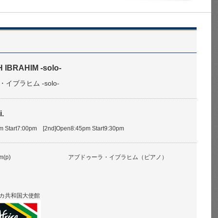
IBRAHIM -solo-
イブラヒム -solo-
i.
pm Start7:00pm [2nd]Open8:45pm Start9:30pm
m(p)
アブドゥーラ・イブラヒム（ピアノ）
カ共和国大使館