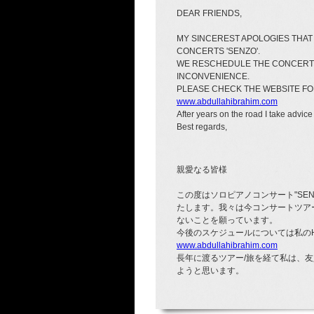
DEAR FRIENDS,
MY SINCEREST APOLOGIES THAT
CONCERTS 'SENZO'.
WE RESCHEDULE THE CONCERTS
INCONVENIENCE.
PLEASE CHECK THE WEBSITE FO
www.abdullahibrahim.com
After years on the road I take advice 
Best regards,
親愛なる皆様
この度はソロピアノコンサート"SE
たします。我々は今コンサートツア
ないことを願っています。
今後のスケジュールについては私の
www.abdullahibrahim.com
長年に渡るツアー/旅を経て私は、友
ようと思います。