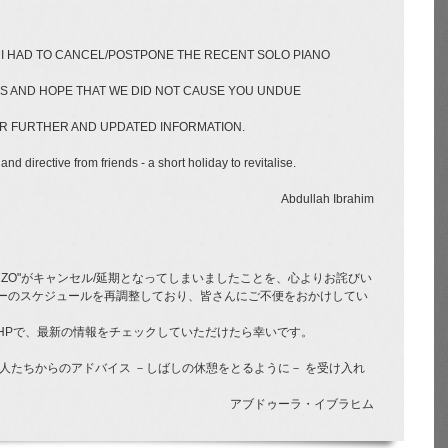
 I HAD TO CANCEL/POSTPONE THE RECENT SOLO PIANO
 AND HOPE THAT WE DID NOT CAUSE YOU UNDUE
R FURTHER AND UPDATED INFORMATION.
and directive from friends - a short holiday to revitalise.
Abdullah Ibrahim
NZO"がキャンセル/延期となってしまいましたことを、心よりお詫びい
ーのスケジュールを再調整しており、皆さんにご不便をおかけしてい
HPで、最新の情報をチェックしていただけたら幸いです。
人たちからのアドバイス －しばしの休憩をとるように－ を受け入れ
アブドゥーラ・イブラヒム