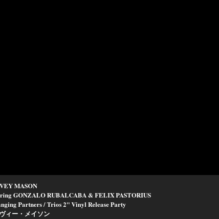
VEY MASON
turing GONZALO RUBALCABA & FELIX PASTORIUS
nging Partners / Trios 2" Vinyl Release Party
ヴィー・メイソン