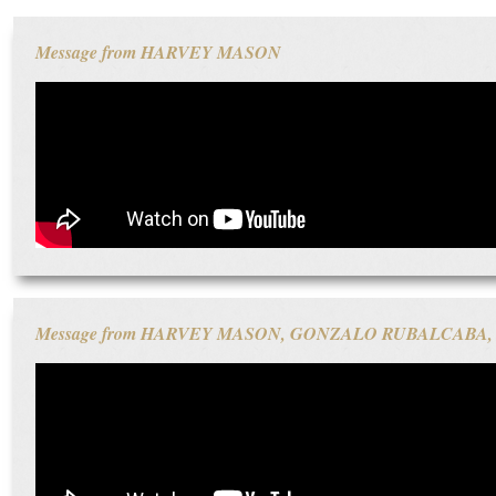
Message from HARVEY MASON
Message from HARVEY MASON, GONZALO RUBALCABA,