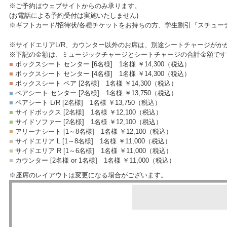
※ご予約はウェブサイトからのみ承ります。
(お電話による予約受付は実施いたしません)
※ギフトカード/招待状/各種チケットをお持ちの方、学生割引『スチュ
※サイドエリアL/R、カウンター以外のお席は、別途シートチャージがか
※下記の金額は、ミュージックチャージとシートチャージの合計金額です
■
ボックスシート センター [6名様]
1名様 ￥14,300
（税込）
■
ボックスシート センター [4名様]
1名様 ￥14,300
（税込）
■
ボックスシート ペア [2名様]
1名様 ￥14,300
（税込）
■
ペアシート センター [2名様]
1名様 ￥13,750
（税込）
■
ペアシート L/R [2名様]
1名様 ￥13,750
（税込）
■
サイドボックス [2名様]
1名様 ￥12,100
（税込）
■
サイドソファー [2名様]
1名様 ￥12,100
（税込）
■
アリーナシート [1～8名様]
1名様 ￥12,100
（税込）
■
サイドエリア L [1～8名様]
1名様 ￥11,000
（税込）
■
サイドエリア R [1～6名様]
1名様 ￥11,000
（税込）
■
カウンター [2名様 or 1名様]
1名様 ￥11,000
（税込）
※座席のレイアウトは変更になる場合がございます。