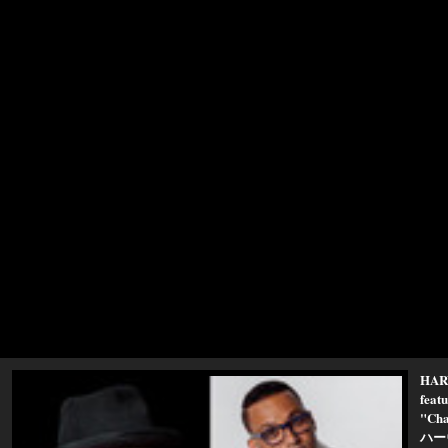
HAR
fea
"Cha
ハー