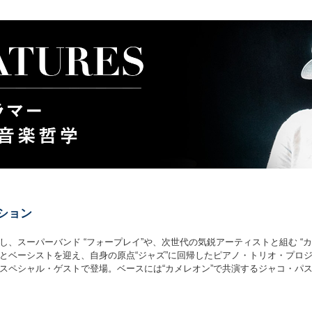
ション
、スーパーバンド “フォープレイ”や、次世代の気鋭アーティストと組む “
トを迎え、自身の原点“ジャズ”に回帰したピアノ・トリオ・プロジェクト“Trio
スペシャル・ゲストで登場。ベースには“カメレオン”で共演するジャコ・パ