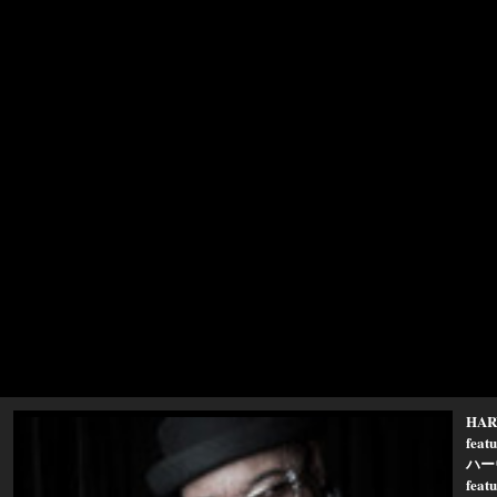
HAR
fea
ハー
fe