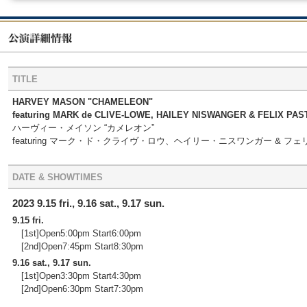
TITLE
HARVEY MASON "CHAMELEON"
featuring MARK de CLIVE-LOWE, HAILEY NISWANGER & FELIX PA
ハーヴィー・メイソン “カメレオン”
featuring マーク・ド・クライヴ・ロウ、ヘイリー・ニスワンガー & 
DATE & SHOWTIMES
2023 9.15 fri., 9.16 sat., 9.17 sun.
9.15 fri.
[1st]Open5:00pm Start6:00pm
[2nd]Open7:45pm Start8:30pm
9.16 sat., 9.17 sun.
[1st]Open3:30pm Start4:30pm
[2nd]Open6:30pm Start7:30pm