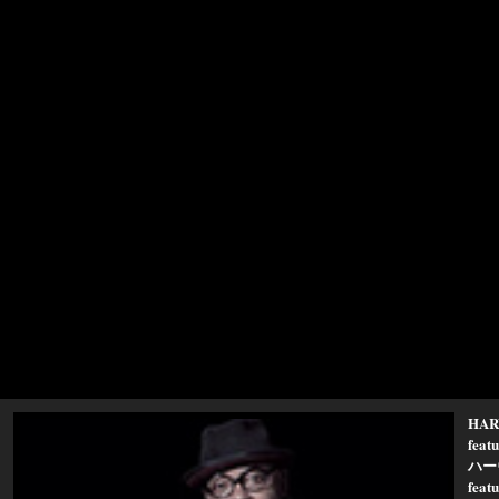
HAR
fea
ハー
fe