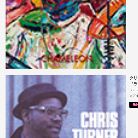
クリ
『ラ
（OCT
※201