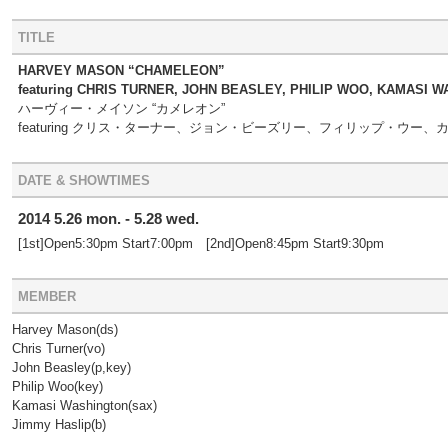
TITLE
HARVEY MASON “CHAMELEON”
featuring CHRIS TURNER, JOHN BEASLEY, PHILIP WOO, KAMASI 
ハーヴィー・メイソン “カメレオン”
featuring クリス・ターナー、ジョン・ビーズリー、フィリップ・ウ
DATE & SHOWTIMES
2014 5.26 mon. - 5.28 wed.
[1st]Open5:30pm Start7:00pm [2nd]Open8:45pm Start9:30pm
MEMBER
Harvey Mason(ds)
Chris Turner(vo)
John Beasley(p,key)
Philip Woo(key)
Kamasi Washington(sax)
Jimmy Haslip(b)