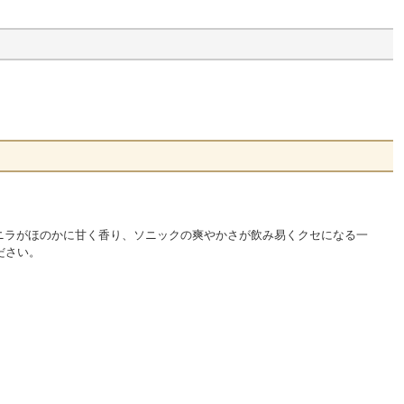
ニラがほのかに甘く香り、ソニックの爽やかさが飲み易くクセになる一
ださい。