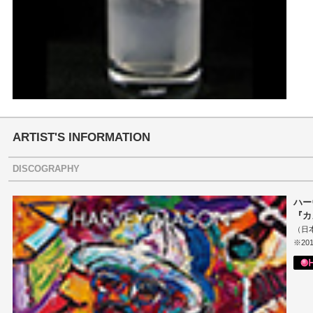
ARTIST'S INFORMATION
DISCOGRAPHY
ハー
『カ
（日
※20