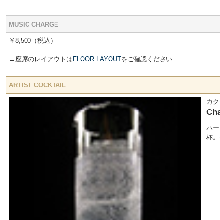
MUSIC CHARGE
￥8,500
（税込）
→座席のレイアウトは
FLOOR LAYOUT
をご確認ください
ARTIST COCKTAIL
カク
Ch
ハー
杯。