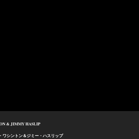
TON & JIMMY HASLIP
セィ・ワシントン＆ジミー・ハスリップ