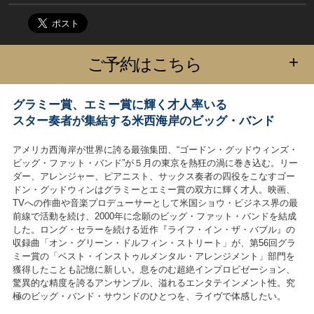
+
ご予約はこちら
グラミー賞、エミー賞に輝く才人率いる
スター奏者が集結する米西海岸のビッグ・バンド
アメリカ西海岸が世界に誇る最強集団、“ゴードン・グッドウィンズ・
ビッグ・ファット・バンド”が５月の東京を熱狂の渦に巻き込む。リー
ダー、アレンジャー、ピアニスト、サックス奏者の四役をこなすゴー
ドン・グッドウィンはグラミーとエミー賞の双方に輝く才人。映画、
TVへの作曲や音楽プロデューサーとして米国ショウ・ビジネス界の最
前線で活動を続け、2000年に念願のビッグ・ファット・バンドを結成
した。ロング・セラーを続ける近作『ライフ・イン・ザ・バブル』の
収録曲「オン・グリーン・ドルフィン・ストリート」が、第56回グラ
ミー賞の「ベスト・インストゥルメンタル・アレンジメント」部門を
獲得したことも記憶に新しい。息をのむ超絶インプロビゼーション、
驚異的な精度を誇るアンサンブル、溢れるエンタテインメント性。究
極のビッグ・バンド・サウンドのひとつを、ライヴで体感したい。