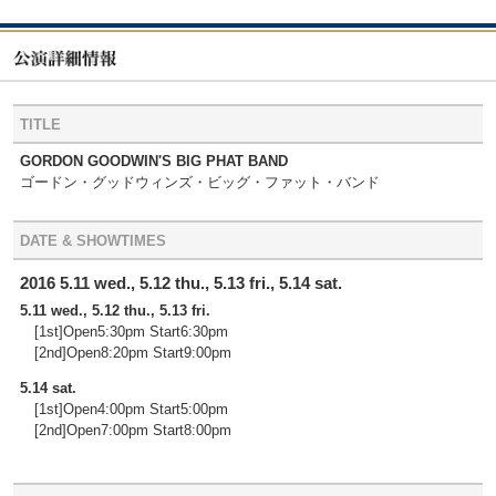
TITLE
GORDON GOODWIN'S BIG PHAT BAND
ゴードン・グッドウィンズ・ビッグ・ファット・バンド
DATE & SHOWTIMES
2016 5.11 wed., 5.12 thu., 5.13 fri., 5.14 sat.
5.11 wed., 5.12 thu., 5.13 fri.
[1st]Open5:30pm Start6:30pm
[2nd]Open8:20pm Start9:00pm
5.14 sat.
[1st]Open4:00pm Start5:00pm
[2nd]Open7:00pm Start8:00pm