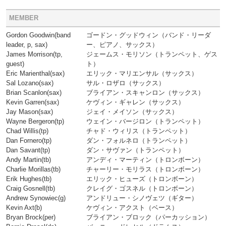
MEMBER
Gordon Goodwin(band
ゴードン・グッドウィン（バンド・リーダ
leader, p, sax)
ー、ピアノ、サックス）
James Morrison(tp,
ジェームス・モリソン（トランペット、ゲス
guest)
ト）
Eric Marienthal(sax)
エリック・マリエンサル（サックス）
Sal Lozano(sax)
サル・ロザロ（サックス）
Brian Scanlon(sax)
ブライアン・スキャンロン（サックス）
Kevin Garren(sax)
ケヴィン・ギャレン（サックス）
Jay Mason(sax)
ジェイ・メイソン（サックス）
Wayne Bergeron(tp)
ウェイン・バージロン（トランペット）
Chad Willis(tp)
チャド・ウィリス（トランペット）
Dan Fornero(tp)
ダン・フォルネロ（トランペット）
Dan Savant(tp)
ダン・サヴァン（トランペット）
Andy Martin(tb)
アンディ・マーティン（トロンボーン）
Charlie Morillas(tb)
チャーリー・モリラス（トロンボーン）
Erik Hughes(tb)
エリック・ヒューズ（トロンボーン）
Craig Gosnell(tb)
クレイグ・ゴスネル（トロンボーン）
Andrew Synowiec(g)
アンドリュー・シノヴェツ（ギター）
Kevin Axt(b)
ケヴィン・アクスト（ベース）
Bryan Brock(per)
ブライアン・ブロック（パーカッション）