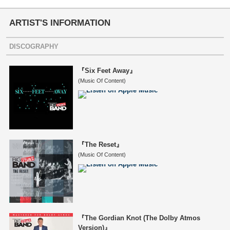
ARTIST'S INFORMATION
DISCOGRAPHY
『Six Feet Away』
(Music Of Content)
『The Reset』
(Music Of Content)
『The Gordian Knot (The Dolby Atmos
Version)』