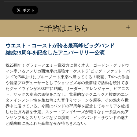
+
ご予約はこちら
ウエスト・コーストが誇る最高峰ビッグバンド
結成25周年を記念したアニバーサリー公演
祝25周年！グラミーとエミー賞双方に輝く才人、ゴードン・グッドウ
ィン率いるアメリカ西海岸の最強オーケストラ“ビッグ・ファット・バ
ンド”が5年ぶりにブルーノート東京へ帰ってくる！映画、TVへの作曲
や音楽プロデューサーとしてショウビズ界の最前線で活動を続けてき
たグッドウィンが2000年に結成。リーダー、アレンジャー、ピアニス
ト、サックス奏者の四役をこなし、驚異的なテクニックと抜群のエン
タテインメント性を兼ね備えた音作りでシーンを席巻、その魅力を世
界中に届けている。今回はバンドの25周年を記念してキャリアを総括
した公演内容を予定。スター・プレイヤーズが織りなす一糸乱れぬア
ンサンブルとスリリングなソロ演奏、ビッグバンド・サウンドの魅力
と醍醐味にあふれた豪華な夜が待ちきれない。