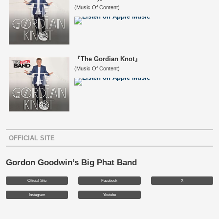
(Music Of Content)
『The Gordian Knot』
(Music Of Content)
OFFICIAL SITE
Gordon Goodwin’s Big Phat Band
Official Site
Facebook
X
Instagram
Youtube