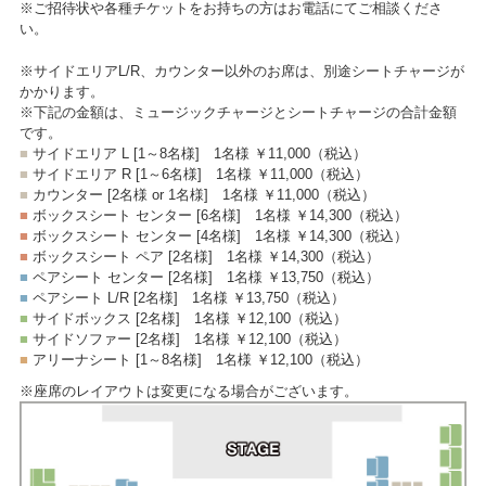
※ご招待状や各種チケットをお持ちの方はお電話にてご相談くださ
い。
※サイドエリアL/R、カウンター以外のお席は、別途シートチャージが
かかります。
※下記の金額は、ミュージックチャージとシートチャージの合計金額
です。
■
サイドエリア L [1～8名様]
1名様 ￥11,000
（税込）
■
サイドエリア R [1～6名様]
1名様 ￥11,000
（税込）
■
カウンター [2名様 or 1名様]
1名様 ￥11,000
（税込）
■
ボックスシート センター [6名様]
1名様 ￥14,300
（税込）
■
ボックスシート センター [4名様]
1名様 ￥14,300
（税込）
■
ボックスシート ペア [2名様]
1名様 ￥14,300
（税込）
■
ペアシート センター [2名様]
1名様 ￥13,750
（税込）
■
ペアシート L/R [2名様]
1名様 ￥13,750
（税込）
■
サイドボックス [2名様]
1名様 ￥12,100
（税込）
■
サイドソファー [2名様]
1名様 ￥12,100
（税込）
■
アリーナシート [1～8名様]
1名様 ￥12,100
（税込）
※座席のレイアウトは変更になる場合がございます。