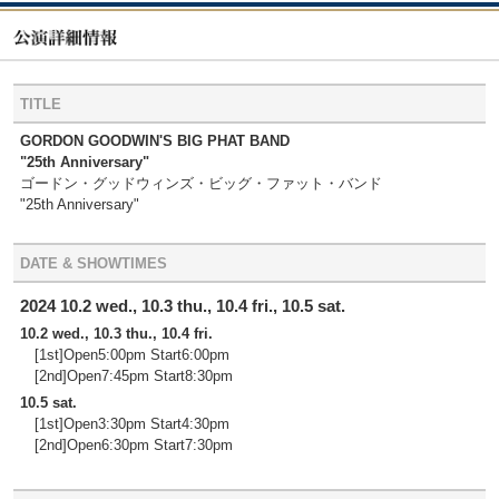
TITLE
GORDON GOODWIN'S BIG PHAT BAND
"25th Anniversary"
ゴードン・グッドウィンズ・ビッグ・ファット・バンド
"25th Anniversary"
DATE & SHOWTIMES
2024 10.2 wed., 10.3 thu., 10.4 fri., 10.5 sat.
10.2 wed., 10.3 thu., 10.4 fri.
[1st]Open5:00pm Start6:00pm
[2nd]Open7:45pm Start8:30pm
10.5 sat.
[1st]Open3:30pm Start4:30pm
[2nd]Open6:30pm Start7:30pm