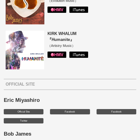
（Evolution Music）
KIRK WHALUM
『Humanite』
（Artistry Music）
OFFICIAL SITE
Eric Miyashiro
Official Site
Facebook
Facebook
Twitter
Bob James