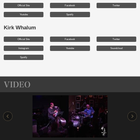
Official Site
Facebook
Twitter
Youtube
Spotify
Kirk Whalum
Official Site
Facebook
Twitter
Instagram
Youtube
Soundcloud
Spotify