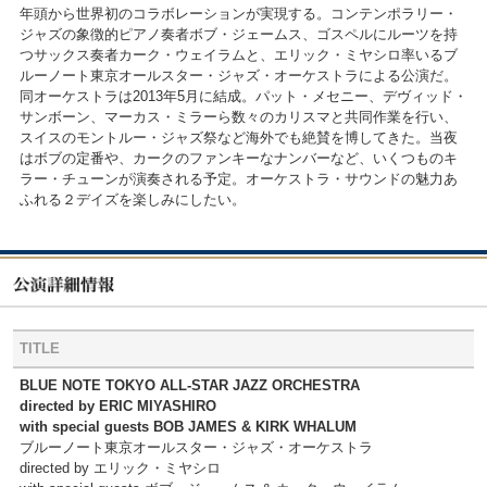
年頭から世界初のコラボレーションが実現する。コンテンポラリー・
ジャズの象徴的ピアノ奏者ボブ・ジェームス、ゴスペルにルーツを持
つサックス奏者カーク・ウェイラムと、エリック・ミヤシロ率いるブ
ルーノート東京オールスター・ジャズ・オーケストラによる公演だ。
同オーケストラは2013年5月に結成。パット・メセニー、デヴィッド・
サンボーン、マーカス・ミラーら数々のカリスマと共同作業を行い、
スイスのモントルー・ジャズ祭など海外でも絶賛を博してきた。当夜
はボブの定番や、カークのファンキーなナンバーなど、いくつものキ
ラー・チューンが演奏される予定。オーケストラ・サウンドの魅力あ
ふれる２デイズを楽しみにしたい。
TITLE
BLUE NOTE TOKYO ALL-STAR JAZZ ORCHESTRA
directed by ERIC MIYASHIRO
with special guests BOB JAMES & KIRK WHALUM
ブルーノート東京オールスター・ジャズ・オーケストラ
directed by エリック・ミヤシロ