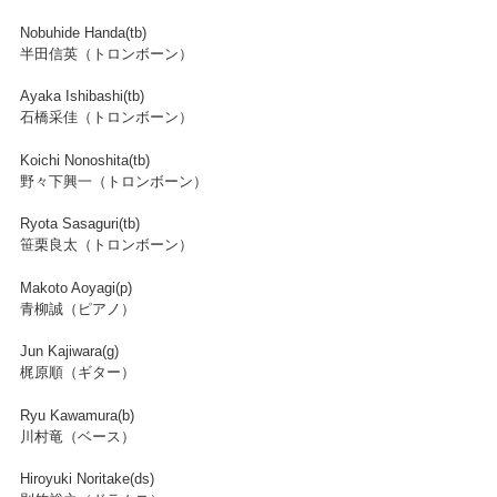
Nobuhide Handa(tb)
半田信英（トロンボーン）
Ayaka Ishibashi(tb)
石橋采佳（トロンボーン）
Koichi Nonoshita(tb)
野々下興一（トロンボーン）
Ryota Sasaguri(tb)
笹栗良太（トロンボーン）
Makoto Aoyagi(p)
青柳誠（ピアノ）
Jun Kajiwara(g)
梶原順（ギター）
Ryu Kawamura(b)
川村竜（ベース）
Hiroyuki Noritake(ds)