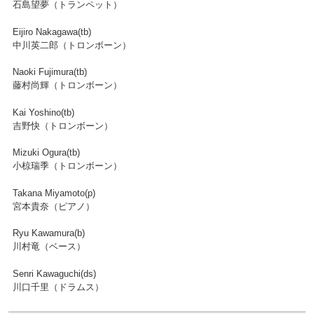
石島望夢（トランペット）
Eijiro Nakagawa(tb)
中川英二郎（トロンボーン）
Naoki Fujimura(tb)
藤村尚輝（トロンボーン）
Kai Yoshino(tb)
吉野快（トロンボーン）
Mizuki Ogura(tb)
小椋瑞季（トロンボーン）
Takana Miyamoto(p)
宮本貴奈（ピアノ）
Ryu Kawamura(b)
川村竜（ベース）
Senri Kawaguchi(ds)
川口千里（ドラムス）