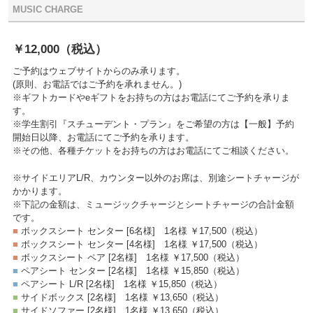
MUSIC CHARGE
￥12,000
（税込）
ご予約はウェブサイトからのみ承ります。
(原則、お電話ではご予約を承れません。)
※ギフトカードやeギフトをお持ちの方はお電話にてご予約を承りま
す。
※学生割引『スチューデント・プラン』をご希望の方は【一般】予約
開始日以降、お電話にてご予約を承ります。
※その他、各種チケットをお持ちの方はお電話にてご相談ください。
※サイドエリアL/R、カウンター以外のお席は、別途シートチャージが
かかります。
※下記の金額は、ミュージックチャージとシートチャージの合計金額
です。
■
ボックスシート センター [6名様]
1名様 ￥17,500
（税込）
■
ボックスシート センター [4名様]
1名様 ￥17,500
（税込）
■
ボックスシート ペア [2名様]
1名様 ￥17,500
（税込）
■
ペアシート センター [2名様]
1名様 ￥15,850
（税込）
■
ペアシート L/R [2名様]
1名様 ￥15,850
（税込）
■
サイドボックス [2名様]
1名様 ￥13,650
（税込）
■
サイドソファー [2名様]
1名様 ￥13,650
（税込）