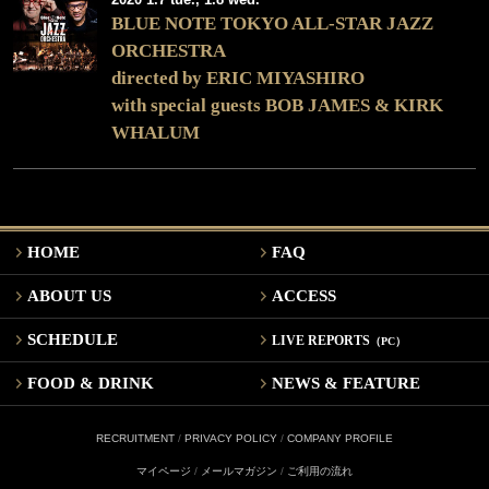
BLUE NOTE TOKYO ALL-STAR JAZZ
ORCHESTRA
directed by ERIC MIYASHIRO
with special guests BOB JAMES & KIRK
WHALUM
HOME
FAQ
ABOUT US
ACCESS
SCHEDULE
LIVE REPORTS
（PC）
FOOD & DRINK
NEWS & FEATURE
RECRUITMENT
/
PRIVACY POLICY
/
COMPANY PROFILE
マイページ
/
メールマガジン
/
ご利用の流れ