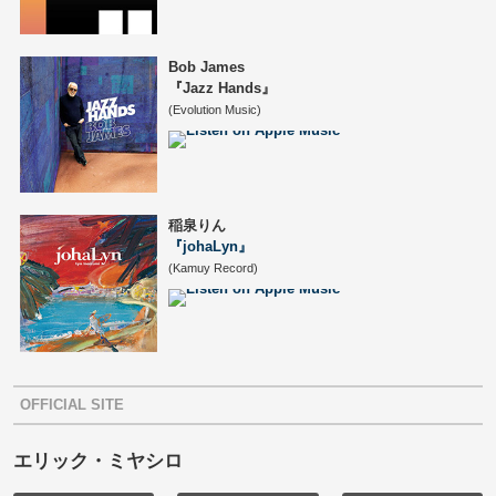
Bob James
『Jazz Hands』
(Evolution Music)
稲泉りん
『johaLyn』
(Kamuy Record)
OFFICIAL SITE
エリック・ミヤシロ