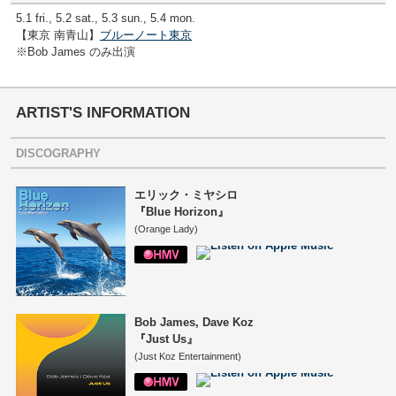
5.1 fri., 5.2 sat., 5.3 sun., 5.4 mon.
【東京 南青山】
ブルーノート東京
※Bob James のみ出演
ARTIST'S INFORMATION
DISCOGRAPHY
エリック・ミヤシロ
『Blue Horizon』
(Orange Lady)
Bob James, Dave Koz
『Just Us』
(Just Koz Entertainment)