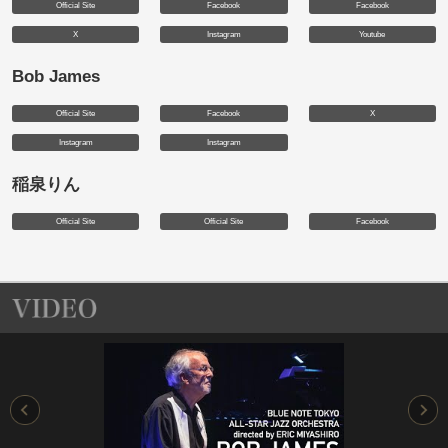
Official Site
Facebook
Facebook
X
Instagram
Youtube
Bob James
Official Site
Facebook
X
Instagram
Instagram
稲泉りん
Official Site
Official Site
Facebook