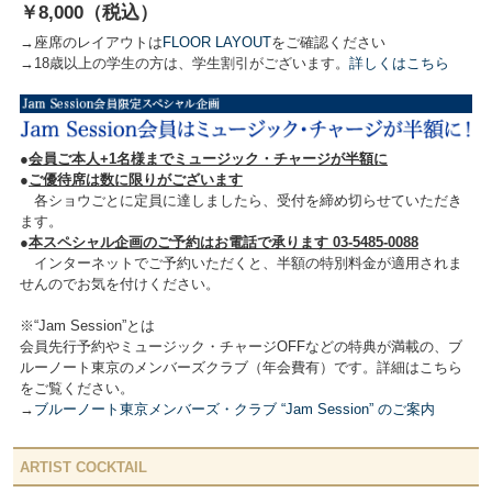
￥8,000（税込）
→座席のレイアウトは
FLOOR LAYOUT
をご確認ください
→18歳以上の学生の方は、学生割引がございます。
詳しくはこちら
●
会員ご本人+1名様までミュージック・チャージが半額に
●
ご優待席は数に限りがございます
各ショウごとに定員に達しましたら、受付を締め切らせていただき
ます。
●
本スペシャル企画のご予約はお電話で承ります 03-5485-0088
インターネットでご予約いただくと、半額の特別料金が適用されま
せんのでお気を付けください。
※“Jam Session”とは
会員先行予約やミュージック・チャージOFFなどの特典が満載の、ブ
ルーノート東京のメンバーズクラブ（年会費有）です。詳細はこちら
をご覧ください。
→
ブルーノート東京メンバーズ・クラブ “Jam Session” のご案内
ARTIST COCKTAIL