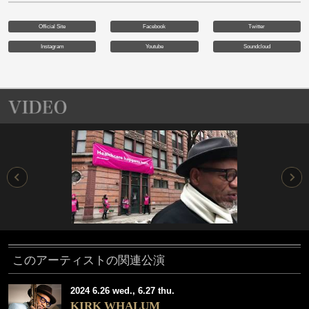
Official Site
Facebook
Twitter
Instagram
Youtube
Soundcloud
このアーティストの関連公演
2024 6.26 wed., 6.27 thu.
KIRK WHALUM