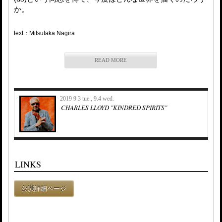
か。
text：Mitsutaka Nagira
READ MORE
2019 9.3 tue., 9.4 wed.
CHARLES LLOYD "KINDRED SPIRITS"
LINKS
公演詳細ページ