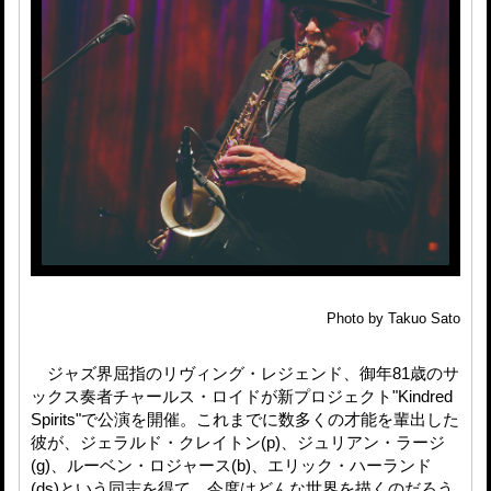
Photo by Takuo Sato
ジャズ界屈指のリヴィング・レジェンド、御年81歳のサ
ックス奏者チャールス・ロイドが新プロジェクト"Kindred
Spirits"で公演を開催。これまでに数多くの才能を輩出した
彼が、ジェラルド・クレイトン(p)、ジュリアン・ラージ
(g)、ルーベン・ロジャース(b)、エリック・ハーランド
(ds)という同志を得て、今度はどんな世界を描くのだろう