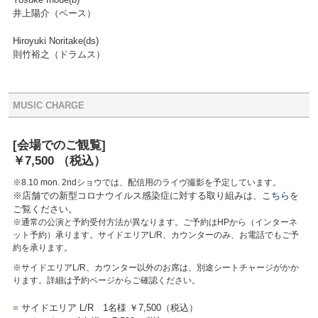
井上陽介（ベース）
Hiroyuki Noritake(ds)
則竹裕之（ドラムス）
MUSIC CHARGE
[会場でのご観覧]
￥7,500
（税込）
※8.10 mon. 2ndショウでは、配信用のライヴ撮影を予定しています。
※店舗での新型コロナウイルス感染症に対する取り組みは、
こちら
を
ご覧ください。
※通常の公演と予約受付方法が異なります。ご予約はHPから（インターネ
ット予約）承ります。サイドエリアL/R、カウンターのみ、お電話でもご予
約を承ります。
※サイドエリアL/R、カウンター以外のお席は、別途シートチャージがかか
ります。詳細は予約ページからご確認ください。
■
サイドエリア L/R
1名様 ￥7,500
（税込）