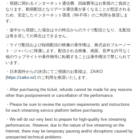
・視聴に関わるインターネット通信費、回線費等はお客様のご負担と
なります。動画配信となりデータ通信量が多くなることが想定される
ため、安定したインターネット環境（Wi-Fi等）のご利用を推奨しま
す。
・途中から視聴した場合はその時点からのライヴ配信となり、生配信
は巻き戻しての再生はできません。
・ライヴ配信および録画配信の映像の著作権は、株式会社ブルーノー
ト・ジャパンに帰属します。配信される映像、画面、音声を許可なく
他のウェブサイトや著作物等に転載することは著作権法で禁じられて
います。
・日本国外からの決済にてご視聴のお客様は、ZAIKO
(
https://zaiko.io/
) のご利用を推奨いたします。
・After purchasing the ticket, refunds cannot be made for any reasons
other than postponement or cancellation of the performance.
・Please be sure to review the system requirements and instructions
for each streaming service platform before purchasing.
・We will do our very best to prepare for high-quality live streaming
performances. However, due to the nature of live streaming on the
Internet, there may be temporary pausing and/or disruptions caused by
unexpected technical problems.