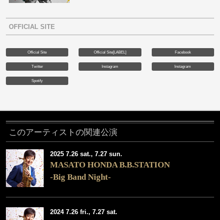
OFFICIAL SITE
Official Site
Official Site[LABEL]
Facebook
Twitter
Instagram
Instagram
Spotify
このアーティストの関連公演
2025 7.26 sat., 7.27 sun.
MASATO HONDA B.B.STATION
-Big Band Night-
2024 7.26 fri., 7.27 sat.