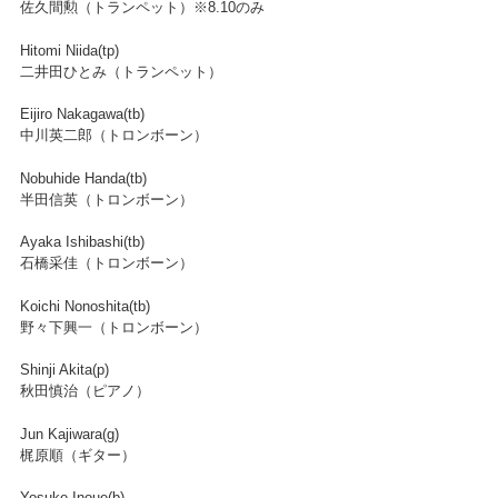
佐久間勲（トランペット）※8.10のみ
Hitomi Niida(tp)
二井田ひとみ（トランペット）
Eijiro Nakagawa(tb)
中川英二郎（トロンボーン）
Nobuhide Handa(tb)
半田信英（トロンボーン）
Ayaka Ishibashi(tb)
石橋采佳（トロンボーン）
Koichi Nonoshita(tb)
野々下興一（トロンボーン）
Shinji Akita(p)
秋田慎治（ピアノ）
Jun Kajiwara(g)
梶原順（ギター）
Yosuke Inoue(b)