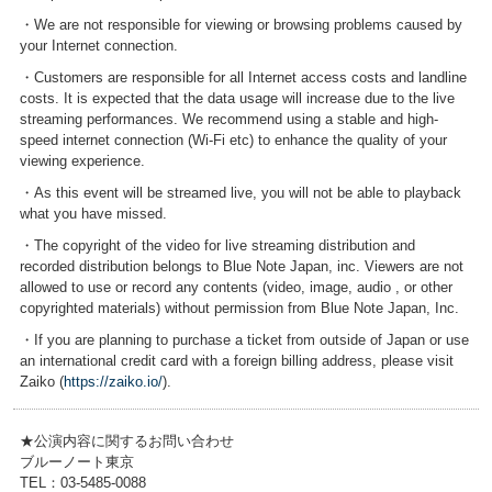
・We are not responsible for viewing or browsing problems caused by
your Internet connection.
・Customers are responsible for all Internet access costs and landline
costs. It is expected that the data usage will increase due to the live
streaming performances. We recommend using a stable and high-
speed internet connection (Wi-Fi etc) to enhance the quality of your
viewing experience.
・As this event will be streamed live, you will not be able to playback
what you have missed.
・The copyright of the video for live streaming distribution and
recorded distribution belongs to Blue Note Japan, inc. Viewers are not
allowed to use or record any contents (video, image, audio , or other
copyrighted materials) without permission from Blue Note Japan, Inc.
・If you are planning to purchase a ticket from outside of Japan or use
an international credit card with a foreign billing address, please visit
Zaiko (
https://zaiko.io/
).
★公演内容に関するお問い合わせ
ブルーノート東京
TEL：03-5485-0088