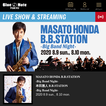
MASATO HONDA B.B.STATION
-Big Band Night-
本田雅人 B.B.STATION
-Big Band Night-
2020 8.9 sun., 8.10 mon.