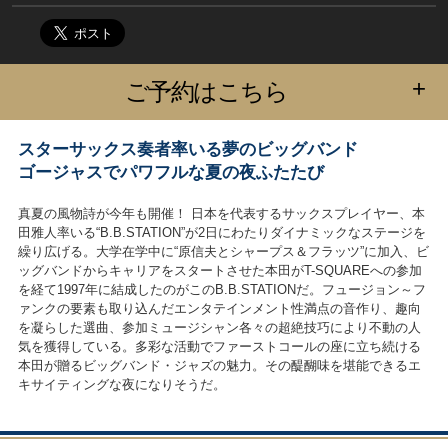
+
ご予約はこちら
スターサックス奏者率いる夢のビッグバンド
ゴージャスでパワフルな夏の夜ふたたび
真夏の風物詩が今年も開催！ 日本を代表するサックスプレイヤー、本
田雅人率いる“B.B.STATION”が2日にわたりダイナミックなステージを
繰り広げる。大学在学中に“原信夫とシャープス＆フラッツ”に加入、ビ
ッグバンドからキャリアをスタートさせた本田がT-SQUAREへの参加
を経て1997年に結成したのがこのB.B.STATIONだ。フュージョン～フ
ァンクの要素も取り込んだエンタテインメント性満点の音作り、趣向
を凝らした選曲、参加ミュージシャン各々の超絶技巧により不動の人
気を獲得している。多彩な活動でファーストコールの座に立ち続ける
本田が贈るビッグバンド・ジャズの魅力。その醍醐味を堪能できるエ
キサイティングな夜になりそうだ。