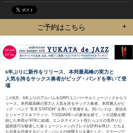
+
ご予約はこちら
6年ぶりに新作をリリース、本邦最高峰の実力と
人気を誇るサックス奏者がビッグ・バンドを率いて登
場
この6月、6年ぶりのアルバム
をGRP/ユニバーサルミュージックからリ
リース。本邦最高峰の実力と人気を誇るサックス奏者、本田雅人がビ
ッグ・バンド “B.B.STATION” を率いて登場する。同バンドは、原信夫
とシャープス＆フラッツ、T-SQUAREへの参加を経て、ソロ活動を開
始した本田が’97年に結成。エンタテイメント性たっぷりの音作りと、
超絶技巧を駆使した各ミュージシャンのプレイが評判を呼び、たちま
ち日本を代表するビッグ・バンドの仲間入りを果たした。ステージで