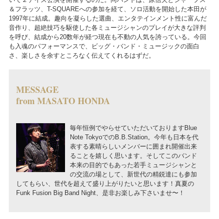
＆フラッツ、T-SQUAREへの参加を経て、ソロ活動を開始した本田が
1997年に結成。趣向を凝らした選曲、エンタテインメント性に富んだ
音作り、超絶技巧を駆使した各ミュージシャンのプレイが大きな評判
を呼び、結成から20数年が経つ現在も不動の人気を誇っている。今回
も入魂のパフォーマンスで、ビッグ・バンド・ミュージックの面白
さ、楽しさを余すところなく伝えてくれるはずだ。
MESSAGE
from MASATO HONDA
毎年恒例でやらせていただいておりますBlue
Note TokyoでのB.B.Station。今年も日本を代
表する素晴らしいメンバーに囲まれ開催出来
ることを嬉しく思います。そしてこのバンド
本来の目的でもあった若手ミュージシャンと
の交流の場として、新世代の精鋭達にも参加
してもらい、世代を超えて盛り上がりたいと思います！真夏の
Funk Fusion Big Band Night、是非お楽しみ下さいませ〜！