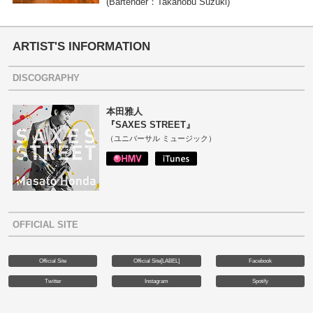
(Bartender：Takanobu Suzuki)
ARTIST'S INFORMATION
DISCOGRAPHY
本田雅人
『SAXES STREET』
（ユニバーサル ミュージック）
OFFICIAL SITE
Official Site
Official Site[LABEL]
Facebook
Twitter
Instagram
Spotify