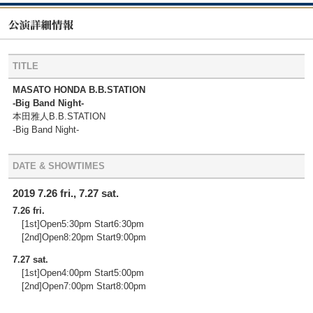
TITLE
MASATO HONDA B.B.STATION
-Big Band Night-
本田雅人B.B.STATION
-Big Band Night-
DATE & SHOWTIMES
2019 7.26 fri., 7.27 sat.
7.26 fri.
[1st]Open5:30pm Start6:30pm
[2nd]Open8:20pm Start9:00pm
7.27 sat.
[1st]Open4:00pm Start5:00pm
[2nd]Open7:00pm Start8:00pm