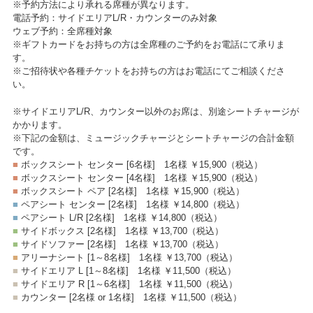
※予約方法により承れる席種が異なります。
電話予約：サイドエリアL/R・カウンターのみ対象
ウェブ予約：全席種対象
※ギフトカードをお持ちの方は全席種のご予約をお電話にて承りま
す。
※ご招待状や各種チケットをお持ちの方はお電話にてご相談くださ
い。
※サイドエリアL/R、カウンター以外のお席は、別途シートチャージが
かかります。
※下記の金額は、ミュージックチャージとシートチャージの合計金額
です。
■
ボックスシート センター [6名様]
1名様 ￥15,900
（税込）
■
ボックスシート センター [4名様]
1名様 ￥15,900
（税込）
■
ボックスシート ペア [2名様]
1名様 ￥15,900
（税込）
■
ペアシート センター [2名様]
1名様 ￥14,800
（税込）
■
ペアシート L/R [2名様]
1名様 ￥14,800
（税込）
■
サイドボックス [2名様]
1名様 ￥13,700
（税込）
■
サイドソファー [2名様]
1名様 ￥13,700
（税込）
■
アリーナシート [1～8名様]
1名様 ￥13,700
（税込）
■
サイドエリア L [1～8名様]
1名様 ￥11,500
（税込）
■
サイドエリア R [1～6名様]
1名様 ￥11,500
（税込）
■
カウンター [2名様 or 1名様]
1名様 ￥11,500
（税込）