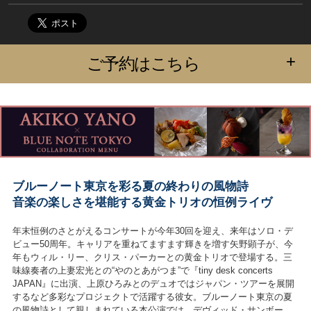
+
ご予約はこちら
ブルーノート東京を彩る夏の終わりの風物詩
音楽の楽しさを堪能する黄金トリオの恒例ライヴ
年末恒例のさとがえるコンサートが今年30回を迎え、来年はソロ・デ
ビュー50周年。キャリアを重ねてますます輝きを増す矢野顕子が、今
年もウィル・リー、クリス・パーカーとの黄金トリオで登場する。三
味線奏者の上妻宏光との“やのとあがつま”で『tiny desk concerts
JAPAN』に出演、上原ひろみとのデュオではジャパン・ツアーを展開
するなど多彩なプロジェクトで活躍する彼女。ブルーノート東京の夏
の風物詩として親しまれている本公演では、デヴィッド・サンボー