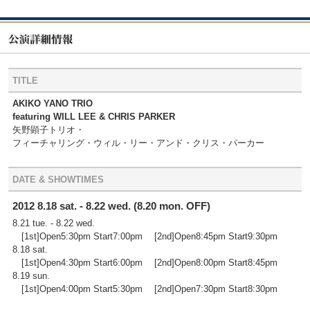
TITLE
AKIKO YANO TRIO
featuring WILL LEE & CHRIS PARKER
矢野顕子トリオ・
フィーチャリング・ウィル・リー・アンド・クリス・パーカー
DATE & SHOWTIMES
2012 8.18 sat. - 8.22 wed. (8.20 mon. OFF)
8.21 tue. - 8.22 wed.
[1st]Open5:30pm Start7:00pm [2nd]Open8:45pm Start9:30pm
8.18 sat.
[1st]Open4:30pm Start6:00pm [2nd]Open8:00pm Start8:45pm
8.19 sun.
[1st]Open4:00pm Start5:30pm [2nd]Open7:30pm Start8:30pm