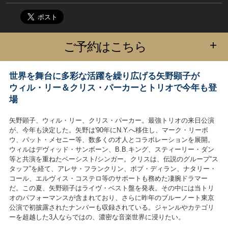
+
ご予約はこちら
世界を舞台に多彩な活躍を繰り広げる矢野顕子が
ウィル・リー＆クリス・パーカーとトリオで今年も登
場
矢野顕子、ウィル・リー、クリス・パーカー。最強トリオの来日公演
が、今年も決定した。矢野は'90年にN.Y.へ移住し、マーク・リーボ
ウ、パット・メセニー等、数多くの才人とコラボレーションを展開。
ウィルはデヴィッド・サンボーン、B.B.キング、スティーリー・ダン
等と共演を重ねたベーシスト/シンガー。クリスは、伝説のグループ“ス
タッフ”を経て、アレサ・フランクリン、ボブ・ディラン、ナタリー・
コール、エルヴィス・コステロ等のサポートも務めた凄腕ドラマー
だ。この夏、矢野顕子はライヴ・ベスト盤を発表。その中には当トリ
オのパフォーマンスが含まれており、さらに昨年のブルーノート東京
公演で初披露されたナンバーも収録されている。ジャンルやカテゴリ
ーを超越した3人ならではの、濃密な音楽世界に浸りたい。