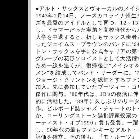
●アルト・サックスとヴォーカルのメイ
1943年2月14日、ノースカロライナ州
ズを最愛のアイドルとして育つ。12～1
し、ドラマーだった実弟と高校時代から
大学を中退すると、折しもサックス奏者
ったジェイムス・ブラウンのバンドに’6
トン・サックスを手に公式キャリアの第
グループの花形ソロイストとして大活躍
ため一線を退くが、復帰後は“メイシオ
メン”を結成してバンド・リーダーに。’
ジョージ・クリントンを総帥とするファン
加入。先に参加していたブーツィー・コ
傑作に関与。’80年代は、JB'sの復活
的に活動した。’89年に久しぶりのリー
作。ビルボード誌ジャズ・チャートのト
か、ローリングストーン誌批評家投票の
ーティスト・オブ1990」賞も受賞。一
し、90年代の最もファンキーなアルト
評価を確立。その後も、『モ・ルーツ』