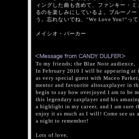
ィングした曲も含めて、ファンキー・ミ
るのを楽しみにしているよ。ブルーノー
う。忘れないでね、"We Love You!”
メイシオ・パーカー
To my friends; the Blue Note audience,
In February 2010 I will be appearing at
as very special guest with Maceo Parker
mentor and favourite altosaxplayer in th
begin to say how overjoyed I am to be 
this legendary saxplayer and his amazin
a highlight in my career, and I am sure 
enjoy it as much as I will! Come see us 
a night to remember!
Lots of love,