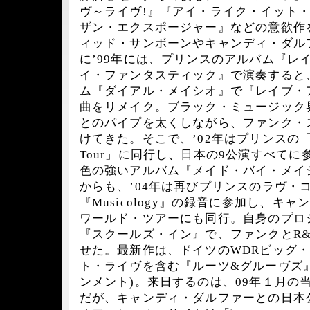
ヴ～ライヴ!』『アイ・ライク・イット
ザン・エクスポージャー』などの意欲作
ィッド・サンボーンやキャンディ・ダル
に’99年には、プリンスのアルバム『レ
イ・ファンタスティック』で演奏すると、
ム『ダイアル・メイシオ』で『レイブ・ア
曲をリメイク。ブラック・ミュージック
とのパイプを太くしながら、ファンク・
けてきた。そこで、’02年はプリンスの「One Ni
Tour」に同行し、日本の9公演すべてに
色の強いアルバム『メイド・バイ・メイ
からも、’04年は再びプリンスのラヴ・
『Musicology』の録音に参加し、キ
ワールド・ツアーにも同行。自身のプロジ
『スクールズ・イン』で、ファンクとR
せた。最新作は、ドイツのWDRビッグ
ト・ライヴを含む『ルーツ&グルーヴズ
ンメント)。来日するのは、09年１月の
だが、キャンディ・ダルファーとの日本