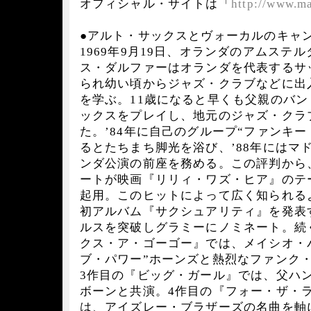
オフィシャル・サイトは「
http://www.m
●アルト・サックスとヴォーカルのキャ
1969年9月19日、オランダのアムステ
ス・ダルファーはオランダを代表するサ
られ幼い頃からジャズ・クラブなどに出
を学ぶ。11歳になると早くも父親のバ
ックスをプレイし、地元のジャズ・クラ
た。’84年に自己のグループ“ファンキ
るとたちまち脚光を浴び、’88年にはマ
ンダ公演の前座を務める。この評判から
ートが映画『リリィ・ワズ・ヒア』のテ
起用。このヒットによって広く知られるよ
初アルバム『サクシュアリティ』を発表す
ルスを突破しグラミーにノミネート。続く
クス・ア・ゴーゴー』では、メイシオ・
ブ・パワー”ホーンズと熱烈なファンク
3作目の『ビッグ・ガール』では、父ハ
ボーンと共演。4作目の『フォー・ザ・
は、アイズレー・ブラザーズの名曲を軸