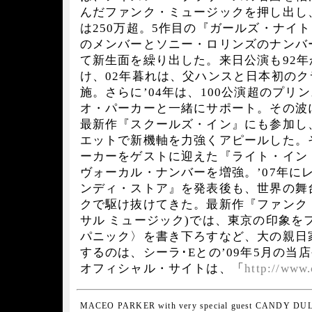
んだファンク・ミュージックを押し出し
は250万超。5作目の『ガールズ・ナイト
のメンバーとソニー・ロリンズのナンバ
て新生面を繰り出した。来日公演も92
け、02年暮れは、父ハンスと日本初の
施。さらに’04年は、100公演超のプリ
オ・パーカーと一緒にサポート。その波
最新作『スクールズ・イン』にも参加し
エットで新機軸を力強くアピールした。
ーカーをゲストに迎えた『ライト・イン
ヴォーカル・ナンバーを増強。’07年に
ンディ・ストア』を発表後も、世界の舞
クで駆け抜けてきた。最新作『ファンク
サル ミュージック)では、東京の印象を
パニック〉を書き下ろすなど、大の親日
するのは、シーラ･Eとの’09年5月の当
オフィシャル・サイトは、「
http://www.
MACEO PARKER with very special guest CANDY DU