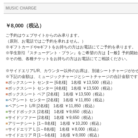
MUSIC CHARGE
￥8,000
（税込）
ご予約はウェブサイトからのみ承ります。
（原則、お電話ではご予約を承れません。）
※ギフトカードやeギフトをお持ちの方はお電話にてご予約を承ります。
※学生割引『スチューデント・プラン』をご希望の方は【一般】予約開始
※その他、各種チケットをお持ちの方はお電話にてご相談ください。
※サイドエリアL/R、カウンター以外のお席は、別途シートチャージがか
※下記の金額は、ミュージックチャージとシートチャージの合計金額です
■
ボックスシート センター [6名様]
1名様 ￥13,500
（税込）
■
ボックスシート センター [4名様]
1名様 ￥13,500
（税込）
■
ボックスシート ペア [2名様]
1名様 ￥13,500
（税込）
■
ペアシート センター [2名様]
1名様 ￥11,850
（税込）
■
ペアシート L/R [2名様]
1名様 ￥11,850
（税込）
■
サイドボックス [2名様]
1名様 ￥9,650
（税込）
■
サイドソファー [2名様]
1名様 ￥9,650
（税込）
■
アリーナシート [1～8名様]
1名様 ￥10,200
（税込）
■
サイドエリア L [1～8名様]
1名様 ￥8,000
（税込）
■
サイドエリア R [1～6名様]
1名様 ￥8,000
（税込）