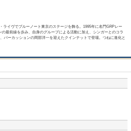
ル・ライヴでブルーノート東京のステージを飾る。1995年に名門GRPレー
ンの最前線を歩み、自身のグループによる活動に加え、シンガーとのコラ
け、パーカッションの岡部洋一を迎えたクインテットで登場。つねに進化と