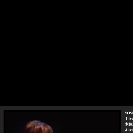
YOSH
-Liv
木住
-Liv