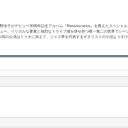
がデビュー30周年記念アルバム『Reminiscence』を携えたスペシャ
ュー。リリカルな要素と強烈なドライブ感を併せ持つ唯一無二の世界でシー
今回の公演はトリオに加えて、ジャズ界を代表するギタリストの小沼ようす