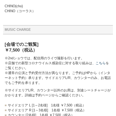
CHINO(cho)
CHINO（コーラス）
MUSIC CHARGE
[会場でのご観覧]
￥7,500
（税込）
※2ndショウでは、配信用のライヴ撮影を行います。
※店舗での新型コロナウイルス感染症に対する取り組みは、
こちら
を
ご覧ください。
※通常の公演と予約受付方法が異なります。ご予約はHPから（インタ
ーネット予約）承ります。サイドエリアL/R、カウンターのみ、お電話
でもご予約を承ります。
※サイドエリアL/R、カウンター以外のお席は、別途シートチャージが
かかります。詳細は予約ページからご確認ください。
■
サイドエリア L [1～2名様]
1名様 ￥7,500
（税込）
■
サイドエリア R [1～3名様]
1名様 ￥7,500
（税込）
■
カウンター [2名様]
1名様 ￥7,500
（税込）