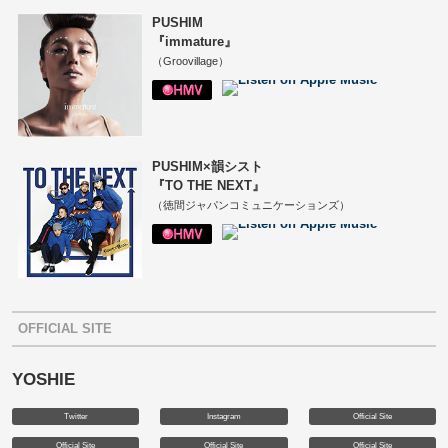
PUSHIM
『immature』
（Groovillage）
PUSHIM×韻シスト
『TO THE NEXT』
（徳間ジャパンコミュニケーションズ）
OFFICIAL SITE
YOSHIE
Twitter
Instagram
Official Site
Official Site
Official Site
Official Site