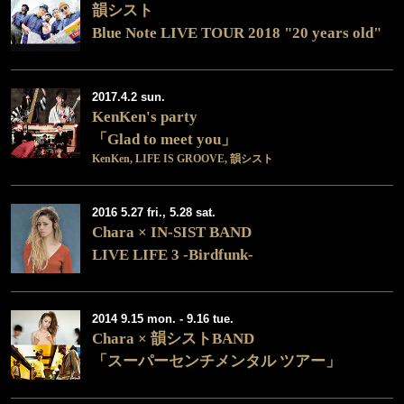
韻シスト
Blue Note LIVE TOUR 2018 "20 years old"
2017.4.2 sun.
KenKen's party
「Glad to meet you」
KenKen, LIFE IS GROOVE, 韻シスト
2016 5.27 fri., 5.28 sat.
Chara × IN-SIST BAND
LIVE LIFE 3 -Birdfunk-
2014 9.15 mon. - 9.16 tue.
Chara × 韻シストBAND
「スーパーセンチメンタル ツアー」