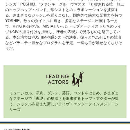
シンガーPUSHIM、“ファンキーグルーヴマスター”と称される唯一無二
のヒップホップ・バンド、韻シストとのコラボレーションを披露す
る。さまざまなジャンルを踊りこなし、国内外で絶大な影響力を持つ
YOSHIE。数々のタイトルに輝き、多彩なステージに出演する一方
で、KinKi KidsやV6、MISIAといったトップアーティストたちのライ
ヴやMVの振り付けを担当し、圧巻の表現力で見るものを魅了してい
る。本公演ではPUSHIMや韻シストの演奏、彼らとYOSHIEとの競演
などバラエティ豊かなプログラムを予定。一瞬も目が離せなくなりそ
うだ。
ミュージカル、演劇、ダンス、落語、コントをはじめ、さまざま
なステージで「表現」の奥深さを追求するトップ・アクターが集
う、ジャンルを超えた新しいライヴ・エンターテインメント・シ
リーズ