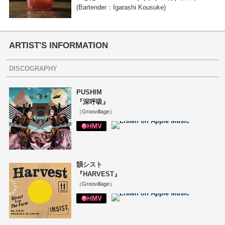
(Bartender：Igarashi Kousuke)
ARTIST'S INFORMATION
DISCOGRAPHY
PUSHIM
『深呼吸』
（Groovillage）
韻シスト
『HARVEST』
（Groovillage）