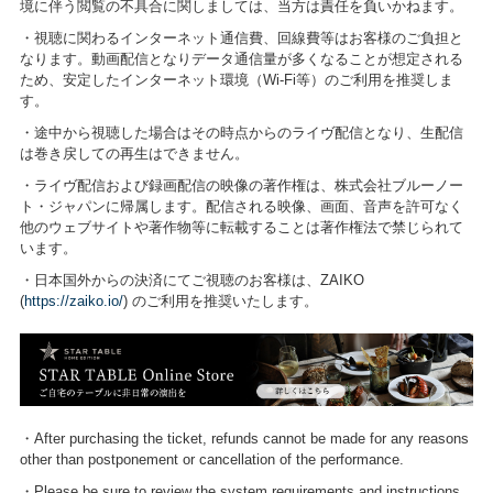
境に伴う閲覧の不具合に関しましては、当方は責任を負いかねます。
・視聴に関わるインターネット通信費、回線費等はお客様のご負担と
なります。動画配信となりデータ通信量が多くなることが想定される
ため、安定したインターネット環境（Wi-Fi等）のご利用を推奨しま
す。
・途中から視聴した場合はその時点からのライヴ配信となり、生配信
は巻き戻しての再生はできません。
・ライヴ配信および録画配信の映像の著作権は、株式会社ブルーノー
ト・ジャパンに帰属します。配信される映像、画面、音声を許可なく
他のウェブサイトや著作物等に転載することは著作権法で禁じられて
います。
・日本国外からの決済にてご視聴のお客様は、ZAIKO
(
https://zaiko.io/
) のご利用を推奨いたします。
・After purchasing the ticket, refunds cannot be made for any reasons
other than postponement or cancellation of the performance.
・Please be sure to review the system requirements and instructions