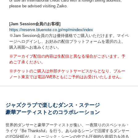
or use an international credit card with a foreign billing address,
please be advised visiting Zaiko.
[Jam Session会員のお客様]
https://reserve.bluenote.co.jp/mp/mindex/index
※Jam Session会員の方は優待価格でご購入いただけます。マイペ
ージへログインし、お好みの配信プラットフォームを選択の上、
購入画面へお進みください。
※アーカイブ配信の内容は生配信と異なる場合がございます。予
めご了承ください。
※チケットのご購入は外部チケットサービスからとなり、
ブルー
ノート東京では電話/WEBともにご予約はお受けいたしません。
ジャズクラブで楽しむダンス・ステージ
豪華アーティストとのコラボレーション
世界的ダンサーと豪華アーティストが集い、一夜限りのスペシャル・
ライヴ『Be Thanksful』を行う。あらゆるシーンで活躍するダンサー
のYOSHIEが、ミュージック・シーンの中でも圧倒的な歌唱力を誇る