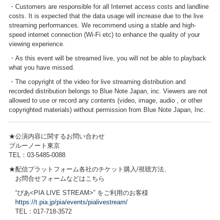
・Customers are responsible for all Internet access costs and landline
costs. It is expected that the data usage will increase due to the live
streaming performances. We recommend using a stable and high-
speed internet connection (Wi-Fi etc) to enhance the quality of your
viewing experience.
・As this event will be streamed live, you will not be able to playback
what you have missed.
・The copyright of the video for live streaming distribution and
recorded distribution belongs to Blue Note Japan, inc. Viewers are not
allowed to use or record any contents (video, image, audio , or other
copyrighted materials) without permission from Blue Note Japan, Inc.
★公演内容に関するお問い合わせ
ブルーノート東京
TEL：03-5485-0088
★配信プラットフォーム各社のチケット購入/視聴方法、
お問合せフォームなどはこちら
“ぴあ<PIA LIVE STREAM>” をご利用のお客様
https://t.pia.jp/pia/events/pialivestream/
TEL：017-718-3572