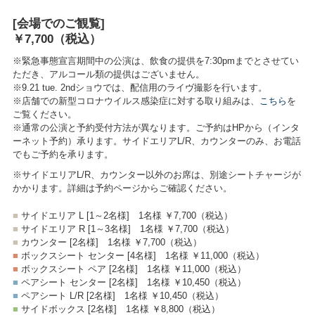
[会場でのご観覧]
￥7,700
（税込）
※緊急事態宣言期間中の公演は、飲食の提供を7:30pmまでとさせてい
ただき、アルコール類の提供はございません。
※9.21 tue. 2ndショウでは、配信用のライヴ撮影を行います。
※店舗での新型コロナウイルス感染症に対する取り組みは、
こちら
を
ご覧ください。
※通常の公演と予約受付方法が異なります。ご予約はHPから（インタ
ーネット予約）承ります。サイドエリアL/R、カウンターのみ、お電話
でもご予約を承ります。
※サイドエリアL/R、カウンター以外のお席は、別途シートチャージが
かかります。詳細は予約ページからご確認ください。
■
サイドエリア L [1～2名様]
1名様 ￥7,700
（税込）
■
サイドエリア R [1～3名様]
1名様 ￥7,700
（税込）
■
カウンター [2名様]
1名様 ￥7,700
（税込）
■
ボックスシート センター [4名様]
1名様 ￥11,000
（税込）
■
ボックスシート ペア [2名様]
1名様 ￥11,000
（税込）
■
ペアシート センター [2名様]
1名様 ￥10,450
（税込）
■
ペアシート L/R [2名様]
1名様 ￥10,450
（税込）
■
サイドボックス [2名様]
1名様 ￥8,800
（税込）