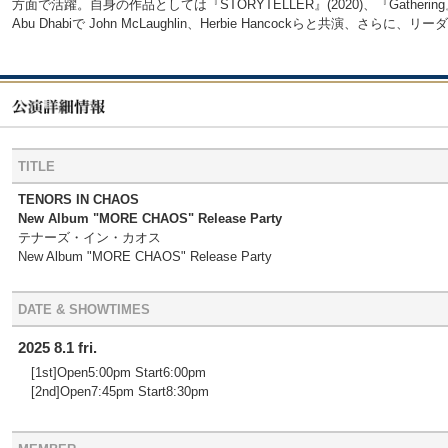
方面で活躍。自身の作品としては『STORYTELLER』(2020)、『Gathering』(2
Abu Dhabiで John McLaughlin、Herbie Hancockらと共演、さらに
TITLE
TENORS IN CHAOS
New Album "MORE CHAOS" Release Party
テナーズ・イン・カオス
New Album "MORE CHAOS" Release Party
DATE & SHOWTIMES
2025 8.1 fri.
[1st]Open5:00pm Start6:00pm
[2nd]Open7:45pm Start8:30pm