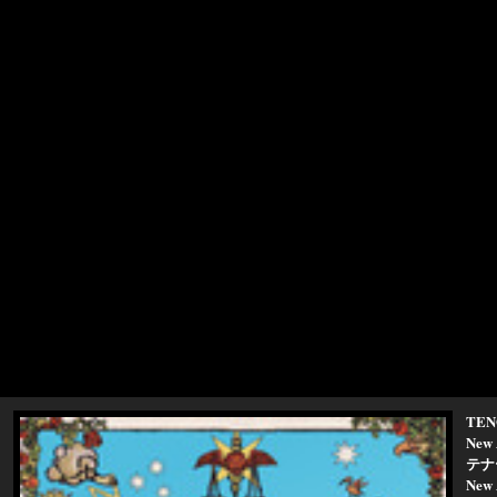
TEN
New 
テナ
New 