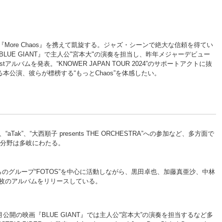
ム『More Chaos』を携えて凱旋する。ジャズ・シーンで絶大な信頼を得てい
LUE GIANT』で主人公"宮本大"の演奏を担当し、昨年メジャーデビュー
ルバムを発表。“KNOWER JAPAN TOUR 2024”のサポートアクトに抜
演、彼らが標榜する“もっとChaos”を体感したい。
“aTak”、“大西順子 presents THE ORCHESTRA”への参加など、多方面で
活動の分野は多岐にわたる。
のグループ“FOTOS”を中心に活動しながら、黒田卓也、加藤真亜沙、中林
を含む計5枚のアルバムをリリースしている。
月公開の映画『BLUE GIANT』では主人公“宮本大”の演奏を担当するなど多