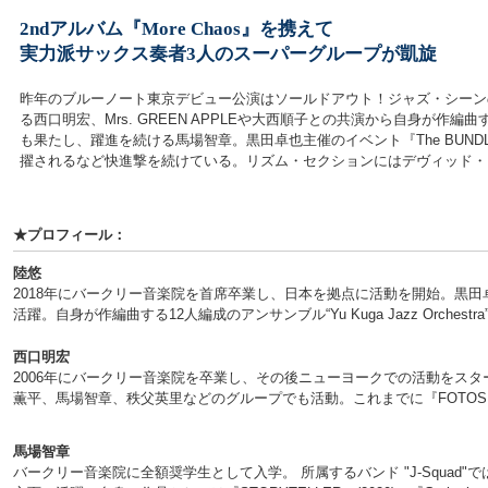
2ndアルバム『More Chaos』を携えて
実力派サックス奏者3人のスーパーグループが凱旋
昨年のブルーノート東京デビュー公演はソールドアウト！ジャズ・シーンの“今”を
る西口明宏、Mrs. GREEN APPLEや大西順子との共演から自身が
も果たし、躍進を続ける馬場智章。黒田卓也主催のイベント『The BUNDLE』で結
擢されるなど快進撃を続けている。リズム・セクションにはデヴィッド・ブ
★プロフィール：
陸悠
2018年にバークリー音楽院を首席卒業し、日本を拠点に活動を開始。黒田卓也、Louis Co
活躍。自身が作編曲する12人編成のアンサンブル“Yu Kuga Jazz Orches
西口明宏
2006年にバークリー音楽院を卒業し、その後ニューヨークでの活動をスタ
薫平、馬場智章、秩父英里などのグループでも活動。これまでに『FOTOS』(2020)
馬場智章
バークリー音楽院に全額奨学生として入学。 所属するバンド "J-Squad"