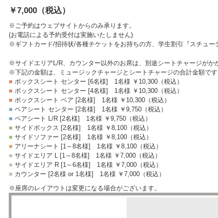
￥7,000
（税込）
※ご予約はウェブサイトからのみ承ります。
(お電話による予約受付は実施いたしません)
※ギフトカード/招待状/各種チケットをお持ちの方、学生割引『スチュ
※サイドエリアL/R、カウンター以外のお席は、別途シートチャージがか
※下記の金額は、ミュージックチャージとシートチャージの合計金額です
■
ボックスシート センター [6名様]
1名様 ￥10,300
（税込）
■
ボックスシート センター [4名様]
1名様 ￥10,300
（税込）
■
ボックスシート ペア [2名様]
1名様 ￥10,300
（税込）
■
ペアシート センター [2名様]
1名様 ￥9,750
（税込）
■
ペアシート L/R [2名様]
1名様 ￥9,750
（税込）
■
サイドボックス [2名様]
1名様 ￥8,100
（税込）
■
サイドソファー [2名様]
1名様 ￥8,100
（税込）
■
アリーナシート [1～8名様]
1名様 ￥8,100
（税込）
■
サイドエリア L [1～8名様]
1名様 ￥7,000
（税込）
■
サイドエリア R [1～6名様]
1名様 ￥7,000
（税込）
■
カウンター [2名様 or 1名様]
1名様 ￥7,000
（税込）
※座席のレイアウトは変更になる場合がございます。