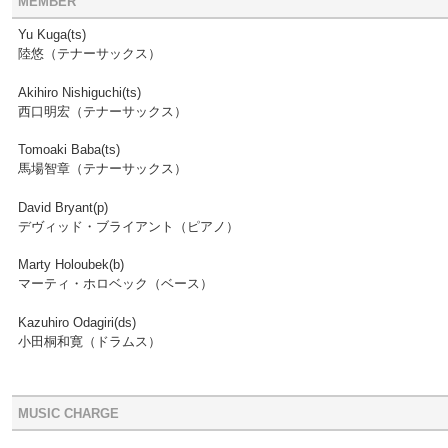
MEMBER
Yu Kuga(ts)
陸悠（テナーサックス）
Akihiro Nishiguchi(ts)
西口明宏（テナーサックス）
Tomoaki Baba(ts)
馬場智章（テナーサックス）
David Bryant(p)
デヴィッド・ブライアント（ピアノ）
Marty Holoubek(b)
マーティ・ホロベック（ベース）
Kazuhiro Odagiri(ds)
小田桐和寛（ドラムス）
MUSIC CHARGE