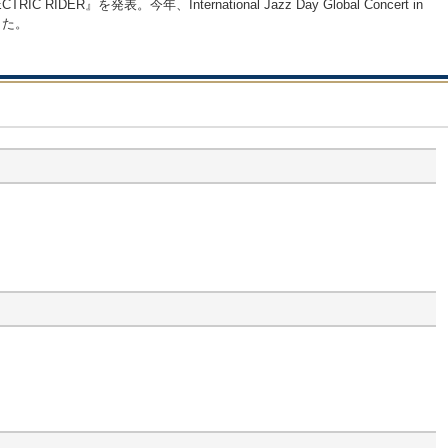
を発表。今年、International Jazz Day Global Concert in
たした。