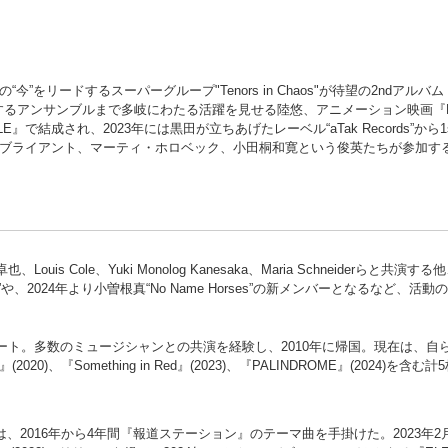
リードするスーパーグループ"Tenors in Chaos"が待望の2ndアルバ
作編曲するアンサンブルまで多岐にわたる活躍を見せる陸悠、アニメーション映画『B
成され、2023年には黒田が立ちあげたレーベル“aTak Records”から1stア
ライアント、マーティ・ホロベック、小田桐和寛という俊英たちが参加する本公
le、Yuki Monolog Kanesaka、Maria Schneiderらと共演する他、
tra”や、2024年より⼩曽根真“No Name Horses”の新メンバーとなるなど、
ート。多数のミュージシャンとの共演を経験し、2010年に帰国。現在は、自ら
、『Something in Red』(2023)、『PALINDROME』(2024)
では、2016年から4年間『報道ステーション』のテーマ曲を手掛けた。2023年2