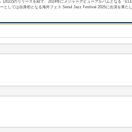
022)のリリースを経て、2024年にメジャーデビューアルバムとなる『ELECTRIC RIDER』
、リーダーとしては⾃⾝初となる海外フェス Seoul Jazz Festival 2025に出演を果