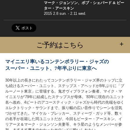
マーク・ジョンソン、ボブ・シェパード & ピー
ター・アースキン
2015 2.8 sun. - 2.11 wed.
+
ご予約はこちら
マイニエリ率いるコンテンポラリー・ジャズの
スーパー・ユニット、7年半ぶりに東京へ
30年以上の長きにわたってコンテンポラリー・ジャズ界のトップに立
ち続けるスーパー・ユニット、ステップス・アヘッドが8年ぶりに「ブ
ルーノート東京」に登場する。鬼才ヴィブラフォン奏者、マイク・マ
イニエリが’79年に結成したステップスが母体。’83年に現在のユニット
名へ改め、4ビートのアコースティック・ジャズから時代の先端をゆく
エレクトリック・サウンドまで、振り幅の広い音作りでシーンを活気
づかせてきた。マイケル・ブレッカー、スティーヴ・ガッド等、数々
の名手が在籍した同ユニットだが、今回もピーター・アースキン、イ
リアーヌ＆マーク・ジョンソン夫妻等、キラ星のようなメンバーが参
加。ますます磨きのかかったサウンドに酔いしれたい。