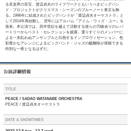
る音楽界の至宝、渡辺貞夫のライフワークともいうべきビッグバン
ド・プロジェクトがクリスマス・シーズンのブルーノート東京を飾
る。1996年に結成されたビッグバンドが「渡辺貞夫オーケストラ」と
して2014年再始動し、翌年にはアルバム『アイム・ウィズ・ユー』を
発表。本公演では、四半世紀を越えて活動する彼らの70曲余りのレパ
ートリーからベスト・セレクションを披露。選りすぐりのメンバーに
よる一糸乱れぬアンサンブルと白熱するインプロヴィゼーション、色
彩豊かなアレンジによるビッグバンド・ジャズの醍醐味が堪能できる
特別な一夜となるはずだ。
TITLE
PEACE / SADAO WATANABE ORCHESTRA
PEACE / 渡辺貞夫オーケストラ
DATE & SHOWTIMES
2022 12.6 tue., 12.7 wed.