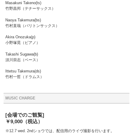
Masakuni Takeno(ts)
竹野昌邦（テナーサックス）
Naoya Takemura(bs)
竹村直哉（バリトンサックス）
Akira Onozuka(p)
小野塚晃（ピアノ）
Takashi Sugawa(b)
須川崇志（ベース）
Ittetsu Takemura(ds)
竹村一哲（ドラムス）
MUSIC CHARGE
[会場でのご観覧]
￥9,000
（税込）
※12.7 wed. 2ndショウでは、配信用のライヴ撮影を行います。