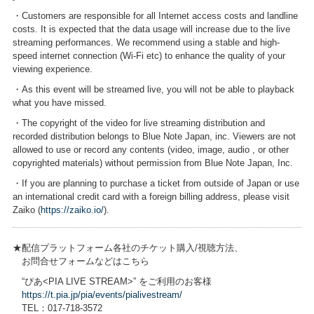
・Customers are responsible for all Internet access costs and landline
costs. It is expected that the data usage will increase due to the live
streaming performances. We recommend using a stable and high-
speed internet connection (Wi-Fi etc) to enhance the quality of your
viewing experience.
・As this event will be streamed live, you will not be able to playback
what you have missed.
・The copyright of the video for live streaming distribution and
recorded distribution belongs to Blue Note Japan, inc. Viewers are not
allowed to use or record any contents (video, image, audio , or other
copyrighted materials) without permission from Blue Note Japan, Inc.
・If you are planning to purchase a ticket from outside of Japan or use
an international credit card with a foreign billing address, please visit
Zaiko (
https://zaiko.io/
).
★配信プラットフォーム各社のチケット購入/視聴方法、
お問合せフォームなどはこちら
“ぴあ<PIA LIVE STREAM>” をご利用のお客様
https://t.pia.jp/pia/events/pialivestream/
TEL：017-718-3572