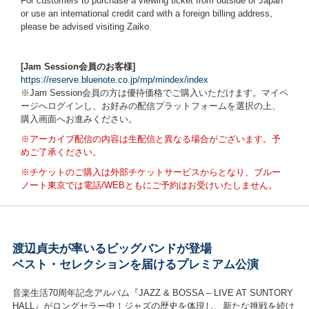
For customers to purchase a viewing ticket from outside of Japan
or use an international credit card with a foreign billing address,
please be advised visiting Zaiko.
[Jam Session会員のお客様]
https://reserve.bluenote.co.jp/mp/mindex/index
※Jam Session会員の方は優待価格でご購入いただけます。マイペ
ージへログインし、お好みの配信プラットフォームを選択の上、
購入画面へお進みください。
※アーカイブ配信の内容は生配信と異なる場合がございます。予
めご了承ください。
※チケットのご購入は外部チケットサービスからとなり、
ブルー
ノート東京では電話/WEBともにご予約はお受けいたしません。
渡辺貞夫が率いるビッグバンドが登場
ベスト・セレクションを届けるプレミアム公演
音楽生活70周年記念アルバム『JAZZ & BOSSA – LIVE AT SUNTORY
HALL』がロングセラー中！ジャズの歴史を体現し、新たな挑戦を続け