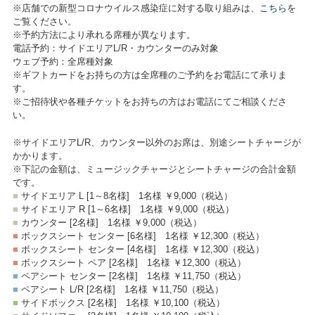
※店舗での新型コロナウイルス感染症に対する取り組みは、
こちら
を
ご覧ください。
※予約方法により承れる席種が異なります。
電話予約：サイドエリアL/R・カウンターのみ対象
ウェブ予約：全席種対象
※ギフトカードをお持ちの方は全席種のご予約をお電話にて承りま
す。
※ご招待状や各種チケットをお持ちの方はお電話にてご相談くださ
い。
※サイドエリアL/R、カウンター以外のお席は、別途シートチャージが
かかります。
※下記の金額は、ミュージックチャージとシートチャージの合計金額
です。
■
サイドエリア L [1～8名様]
1名様 ￥9,000
（税込）
■
サイドエリア R [1～6名様]
1名様 ￥9,000
（税込）
■
カウンター [2名様]
1名様 ￥9,000
（税込）
■
ボックスシート センター [6名様]
1名様 ￥12,300
（税込）
■
ボックスシート センター [4名様]
1名様 ￥12,300
（税込）
■
ボックスシート ペア [2名様]
1名様 ￥12,300
（税込）
■
ペアシート センター [2名様]
1名様 ￥11,750
（税込）
■
ペアシート L/R [2名様]
1名様 ￥11,750
（税込）
■
サイドボックス [2名様]
1名様 ￥10,100
（税込）