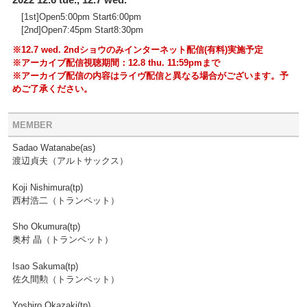
[1st]Open5:00pm Start6:00pm
[2nd]Open7:45pm Start8:30pm
※12.7 wed. 2ndショウのみインターネット配信(有料)実施予定
※アーカイブ配信視聴期間：12.8 thu. 11:59pmまで
※アーカイブ配信の内容はライヴ配信と異なる場合がございます。予
めご了承ください。
MEMBER
Sadao Watanabe(as)
渡辺貞夫（アルトサックス）
Koji Nishimura(tp)
西村浩二（トランペット）
Sho Okumura(tp)
奥村 晶（トランペット）
Isao Sakuma(tp)
佐久間勲（トランペット）
Yoshiro Okazaki(tp)