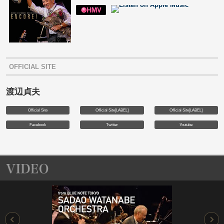
OFFICIAL SITE
渡辺貞夫
Official Site
Official Site[LABEL]
Official Site[LABEL]
Facebook
Twitter
Youtube