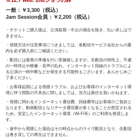
※12.7 wed. 2ndショウのみ
一般：￥3,300（税込）
Jam Session会員：￥2,200（税込）
・チケットご購入後は、公演延期・中止の場合を除き、払い戻しはで
きません。
・視聴方法や注意事項につきましては、各配信サービス会社からの案
内を必ず購入前にご確認ください。
・配信には最善の準備を行い実施致しますが、生配信の特性上、不慮
の一時停止や映像・音声の乱れ、インターネット回線のトラブルによ
る公演の一時中断などが発生する可能性もございます。あらかじめご
了承ください。
・お客様起因による視聴トラブル、およびお客様のインターネット環
境に伴う閲覧の不具合に関しましては、当方は責任を負いかねます。
・視聴に関わるインターネット通信費、回線費等はお客様のご負担と
なります。動画配信となりデータ通信量が多くなることが想定される
ため、安定したインターネット環境（Wi-Fi等）のご利用を推奨しま
す。
・途中から視聴した場合はその時点からのライヴ配信となり、生配信
は巻き戻しての再生はできません。