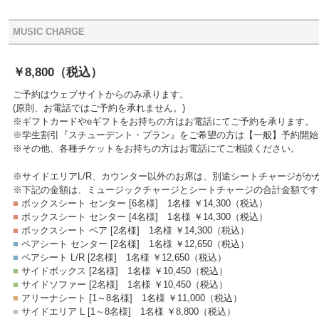
MUSIC CHARGE
￥8,800
（税込）
ご予約はウェブサイトからのみ承ります。
(原則、お電話ではご予約を承れません。)
※ギフトカードやeギフトをお持ちの方はお電話にてご予約を承ります。
※学生割引『スチューデント・プラン』をご希望の方は【一般】予約開始
※その他、各種チケットをお持ちの方はお電話にてご相談ください。
※サイドエリアL/R、カウンター以外のお席は、別途シートチャージがか
※下記の金額は、ミュージックチャージとシートチャージの合計金額です
■
ボックスシート センター [6名様]
1名様 ￥14,300
（税込）
■
ボックスシート センター [4名様]
1名様 ￥14,300
（税込）
■
ボックスシート ペア [2名様]
1名様 ￥14,300
（税込）
■
ペアシート センター [2名様]
1名様 ￥12,650
（税込）
■
ペアシート L/R [2名様]
1名様 ￥12,650
（税込）
■
サイドボックス [2名様]
1名様 ￥10,450
（税込）
■
サイドソファー [2名様]
1名様 ￥10,450
（税込）
■
アリーナシート [1～8名様]
1名様 ￥11,000
（税込）
■
サイドエリア L [1～8名様]
1名様 ￥8,800
（税込）