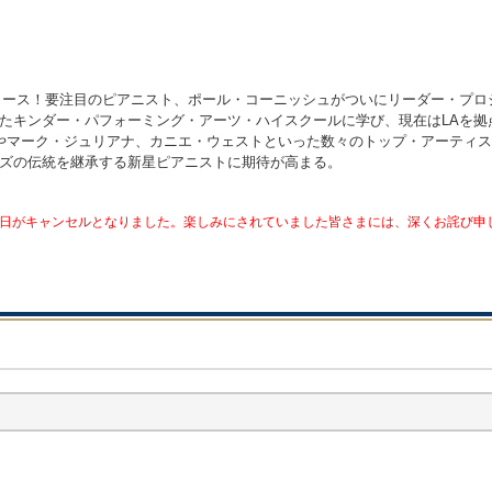
ing!』をリリース！要注目のピアニスト、ポール・コーニッシュがついにリーダ
たキンダー・パフォーミング・アーツ・ハイスクールに学び、現在はLAを拠点
やマーク・ジュリアナ、カニエ・ウェストといった数々のトップ・アーティ
ズの伝統を継承する新星ピアニストに期待が高まる。
日がキャンセルとなりました。楽しみにされていました皆さまには、深くお詫び申し上げま