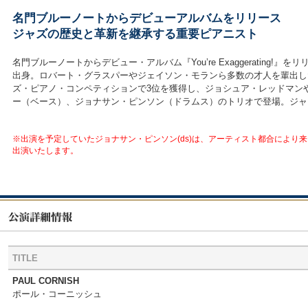
名門ブルーノートからデビューアルバムをリリース
ジャズの歴史と革新を継承する重要ピアニスト
名門ブルーノートからデビュー・アルバム『You’re Exaggerat
出身。ロバート・グラスパーやジェイソン・モランら多数の才人を輩出し
ズ・ピアノ・コンペティションで3位を獲得し、ジョシュア・レッドマン
ー（ベース）、ジョナサン・ピンソン（ドラムス）のトリオで登場。ジャ
※出演を予定していたジョナサン・ピンソン(ds)は、アーティスト都合により来
出演いたします。
TITLE
PAUL CORNISH
ポール・コーニッシュ