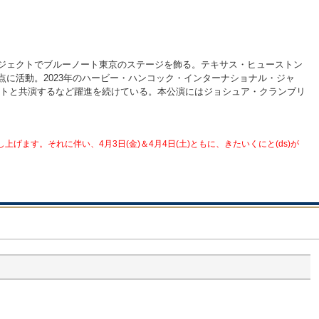
ー・プロジェクトでブルーノート東京のステージを飾る。テキサス・ヒューストン
に活動。2023年のハービー・ハンコック・インターナショナル・ジャ
ストと共演するなど躍進を続けている。本公演にはジョシュア・クランブリ
す。それに伴い、4月3日(金)＆4月4日(土)ともに、きたいくにと(ds)が