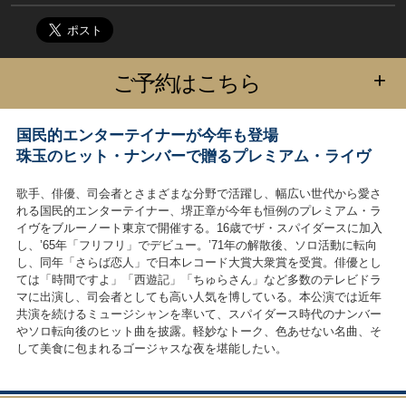
+
ご予約はこちら
国民的エンターテイナーが今年も登場
珠玉のヒット・ナンバーで贈るプレミアム・ライヴ
歌手、俳優、司会者とさまざまな分野で活躍し、幅広い世代から愛さ
れる国民的エンターテイナー、堺正章が今年も恒例のプレミアム・ラ
イヴをブルーノート東京で開催する。16歳でザ・スパイダースに加入
し、’65年「フリフリ」でデビュー。’71年の解散後、ソロ活動に転向
し、同年「さらば恋人」で日本レコード大賞大衆賞を受賞。俳優とし
ては「時間ですよ」「西遊記」「ちゅらさん」など多数のテレビドラ
マに出演し、司会者としても高い人気を博している。本公演では近年
共演を続けるミュージシャンを率いて、スパイダース時代のナンバー
やソロ転向後のヒット曲を披露。軽妙なトーク、色あせない名曲、そ
して美食に包まれるゴージャスな夜を堪能したい。