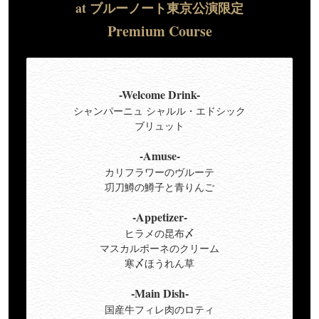
at ブルーノート東京公演限定
Premium Course
-Welcome Drink-
シャンパーニュ シャルル・エドシック
ブリュット
-Amuse-
カリフラワーのヴルーテ
㓛刀鱒の鱒子と青りんご
-Appetizer-
ヒラメの昆布〆
マスカルポーネのクリーム
寒〆ほうれん草
-Main Dish-
国産牛フィレ肉のロティ