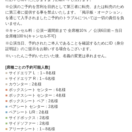
※公演のご予約を営利を目的として第三者に転売、または転売のため
に第三者に提供する事を禁止いたします。「掲示板・オークション」
を通じて入手されましたご予約のトラブルについては一切の責任を負
いません。
※キャンセル料：公演一週間前まで 全席種10％ ／ 公演6日前～当日
全席種100％(キャンセル不可)
※公演当日、予約されたご本人であることを確認するためにID（身分
証明証）のご提示をお願いする場合もございます。
※いったんご予約いただいた後、名義の変更は承れません。
[席種ごとの予約可能人数]
■
サイドエリア L ：1～8名様
■
サイドエリア R：1～6名様
■
カウンター：2名様
■
ボックスシート センター：6名様
■
ボックスシート センター：4名様
■
ボックスシート ペア：2名様
■
ペアシート センター：2名様
■
ペアシート L/R：2名様
■
サイドボックス：2名様
■
サイドソファー：2名様
■
アリーナシート：1～8名様