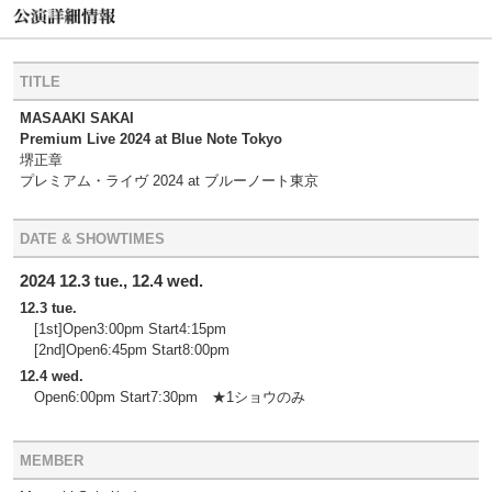
TITLE
MASAAKI SAKAI
Premium Live 2024 at Blue Note Tokyo
堺正章
プレミアム・ライヴ 2024 at ブルーノート東京
DATE & SHOWTIMES
2024 12.3 tue., 12.4 wed.
12.3 tue.
[1st]Open3:00pm Start4:15pm
[2nd]Open6:45pm Start8:00pm
12.4 wed.
Open6:00pm Start7:30pm ★1ショウのみ
MEMBER