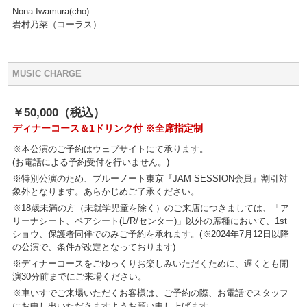
Nona Iwamura(cho)
岩村乃菜（コーラス）
MUSIC CHARGE
￥50,000（税込）
ディナーコース＆1ドリンク付 ※全席指定制
※本公演のご予約はウェブサイトにて承ります。
(お電話による予約受付を行いません。)
※特別公演のため、ブルーノート東京『JAM SESSION会員』割引対
象外となります。あらかじめご了承ください。
※18歳未満の方（未就学児童を除く）のご来店につきましては、「ア
リーナシート、ペアシート(L/R/センター)」以外の席種において、1st
ショウ、保護者同伴でのみご予約を承れます。(※2024年7月12日以降
の公演で、条件が改定となっております)
※ディナーコースをごゆっくりお楽しみいただくために、遅くとも開
演30分前までにご来場ください。
※車いすでご来場いただくお客様は、ご予約の際、お電話でスタッフ
にお申し出いただきますようお願い申し上げます。