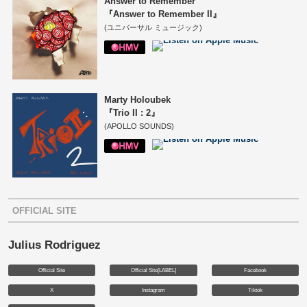
Answer to Remember
『Answer to Remember II』
(ユニバーサル ミュージック)
Marty Holoubek
『Trio II : 2』
(APOLLO SOUNDS)
OFFICIAL SITE
Julius Rodriguez
Official Site
Official Site[LABEL]
Facebook
X
Instagram
Tiktok