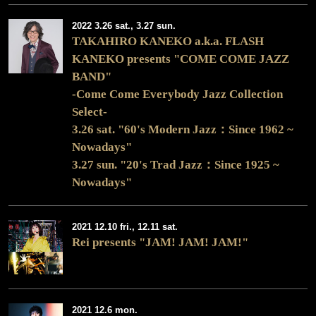
2022 3.26 sat., 3.27 sun.
TAKAHIRO KANEKO a.k.a. FLASH
KANEKO presents "COME COME JAZZ
BAND"
-Come Come Everybody Jazz Collection
Select-
3.26 sat. "60's Modern Jazz：Since 1962 ~
Nowadays"
3.27 sun. "20's Trad Jazz：Since 1925 ~
Nowadays"
2021 12.10 fri., 12.11 sat.
Rei presents "JAM! JAM! JAM!"
2021 12.6 mon.