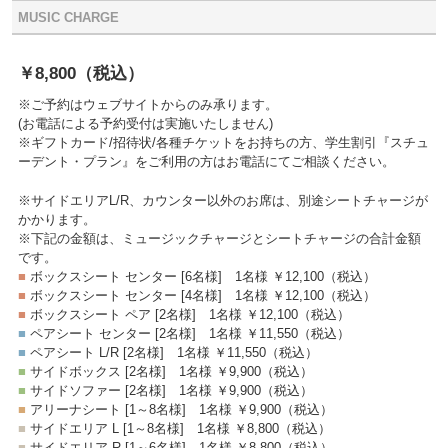
MUSIC CHARGE
￥8,800
（税込）
※ご予約はウェブサイトからのみ承ります。
(お電話による予約受付は実施いたしません)
※ギフトカード/招待状/各種チケットをお持ちの方、学生割引『スチュ
ーデント・プラン』をご利用の方はお電話にてご相談ください。
※サイドエリアL/R、カウンター以外のお席は、別途シートチャージが
かかります。
※下記の金額は、ミュージックチャージとシートチャージの合計金額
です。
■
ボックスシート センター [6名様]
1名様 ￥12,100
（税込）
■
ボックスシート センター [4名様]
1名様 ￥12,100
（税込）
■
ボックスシート ペア [2名様]
1名様 ￥12,100
（税込）
■
ペアシート センター [2名様]
1名様 ￥11,550
（税込）
■
ペアシート L/R [2名様]
1名様 ￥11,550
（税込）
■
サイドボックス [2名様]
1名様 ￥9,900
（税込）
■
サイドソファー [2名様]
1名様 ￥9,900
（税込）
■
アリーナシート [1～8名様]
1名様 ￥9,900
（税込）
■
サイドエリア L [1～8名様]
1名様 ￥8,800
（税込）
■
サイドエリア R [1～6名様]
1名様 ￥8,800
（税込）