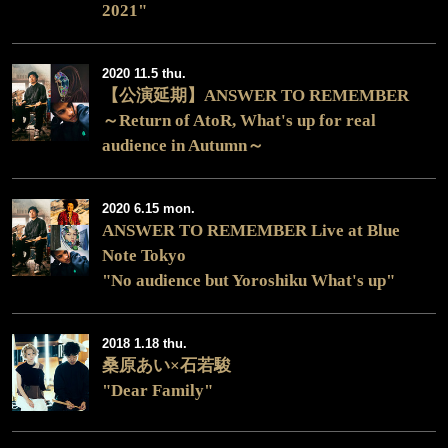
2021"
2020 11.5 thu.
【公演延期】ANSWER TO REMEMBER
～Return of AtoR, What's up for real
audience in Autumn～
2020 6.15 mon.
ANSWER TO REMEMBER Live at Blue
Note Tokyo
"No audience but Yoroshiku What's up"
2018 1.18 thu.
桑原あい×石若駿
"Dear Family"