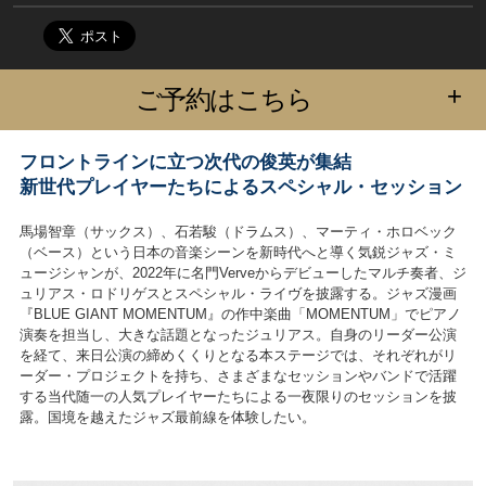
+
ご予約はこちら
フロントラインに立つ次代の俊英が集結
新世代プレイヤーたちによるスペシャル・セッション
馬場智章（サックス）、石若駿（ドラムス）、マーティ・ホロベック
（ベース）という日本の音楽シーンを新時代へと導く気鋭ジャズ・ミ
ュージシャンが、2022年に名門Verveからデビューしたマルチ奏者、ジ
ュリアス・ロドリゲスとスペシャル・ライヴを披露する。ジャズ漫画
『BLUE GIANT MOMENTUM』の作中楽曲「MOMENTUM」でピアノ
演奏を担当し、大きな話題となったジュリアス。自身のリーダー公演
を経て、来日公演の締めくくりとなる本ステージでは、それぞれがリ
ーダー・プロジェクトを持ち、さまざまなセッションやバンドで活躍
する当代随一の人気プレイヤーたちによる一夜限りのセッションを披
露。国境を越えたジャズ最前線を体験したい。