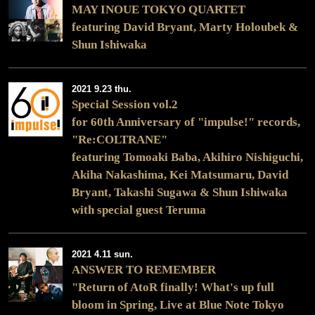
MAY INOUE TOKYO QUARTET
featuring David Bryant, Marty Holoubek &
Shun Ishiwaka
2021 9.23 thu.
Special Session vol.2
for 60th Anniversary of "impulse!" records,
"Re:COLTRANE"
featuring Tomoaki Baba, Akihiro Nishiguchi,
Akiha Nakashima, Kei Matsumaru, David
Bryant, Takashi Sugawa & Shun Ishiwaka
with special guest Teruma
2021 4.11 sun.
ANSWER TO REMEMBER
"Return of AtoR finally! What's up full
bloom in Spring, Live at Blue Note Tokyo