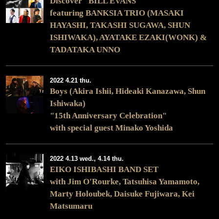
Discover "BILL EVANS"
featuring BANKSIA TRIO (MASAKI
HAYASHI, TAKASHI SUGAWA, SHUN
ISHIWAKA), AYATAKE EZAKI(WONK) &
TADATAKA UNNO
2022 4.21 thu.
Boys (Akira Ishii, Hideaki Kanazawa, Shun
Ishiwaka)
"15th Anniversary Celebration"
with special guest Minako Yoshida
2022 4.13 wed., 4.14 thu.
EIKO ISHIBASHI BAND SET
with Jim O'Rourke, Tatsuhisa Yamamoto,
Marty Holoubek, Daisuke Fujiwara, Kei
Matsumaru