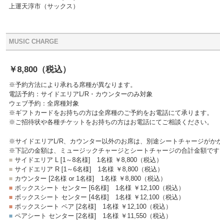
上運天淳市（サックス）
MUSIC CHARGE
￥8,800
（税込）
※予約方法により承れる席種が異なります。
電話予約：サイドエリアL/R・カウンターのみ対象
ウェブ予約：全席種対象
※ギフトカードをお持ちの方は全席種のご予約をお電話にて承ります。
※ご招待状や各種チケットをお持ちの方はお電話にてご相談ください。
※サイドエリアL/R、カウンター以外のお席は、別途シートチャージがか
※下記の金額は、ミュージックチャージとシートチャージの合計金額です
■
サイドエリア L [1～8名様]
1名様 ￥8,800
（税込）
■
サイドエリア R [1～6名様]
1名様 ￥8,800
（税込）
■
カウンター [2名様 or 1名様]
1名様 ￥8,800
（税込）
■
ボックスシート センター [6名様]
1名様 ￥12,100
（税込）
■
ボックスシート センター [4名様]
1名様 ￥12,100
（税込）
■
ボックスシート ペア [2名様]
1名様 ￥12,100
（税込）
■
ペアシート センター [2名様]
1名様 ￥11,550
（税込）