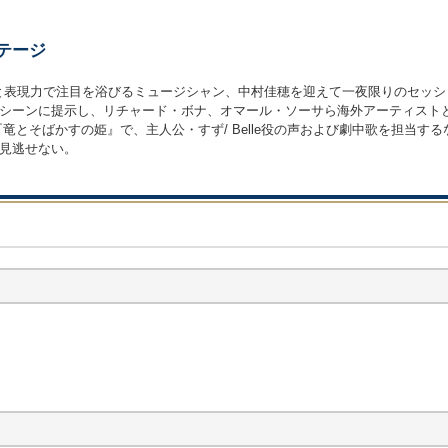
テージ
と表現力で注目を浴びるミュージシャン、中村佳穂を迎えて一夜限りのセッショ
シーンに提示し、リチャード・ボナ、オマール・ソーサら海外アーティストとの
品『竜とそばかすの姫』で、主人公・すず/ Belle役の声および劇中歌を担
見逃せない。