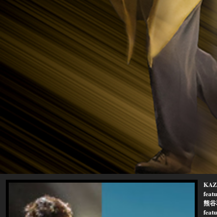
KAZ
fea
熊谷
fea