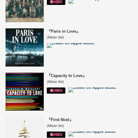
『Paris in Love』
(Mister Ibé)
『Capacity to Love』
(Mister Ibé)
『First Noel』
(Mister Ibé)