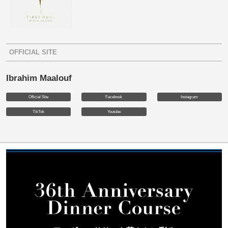
OFFICIAL SITE
Ibrahim Maalouf
Official Site
Facebook
Instagram
TikTok
Youtube