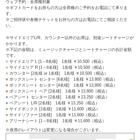
ウェブ予約：全席種対象
※ギフトカードをお持ちの方は全席種のご予約をお電話にて承りま
す。
※ご招待状や各種チケットをお持ちの方はお電話にてご相談くださ
い。
※サイドエリアL/R、カウンター以外のお席は、別途シートチャージが
かかります。
※下記の金額は、ミュージックチャージとシートチャージの合計金額
です。
■
サイドエリア L [1～8名様]
1名様 ￥10,500
（税込）
■
サイドエリア R [1～6名様]
1名様 ￥10,500
（税込）
■
カウンター [2名様 or 1名様]
1名様 ￥10,500
（税込）
■
ボックスシート センター [6名様]
1名様 ￥13,800
（税込）
■
ボックスシート センター [4名様]
1名様 ￥13,800
（税込）
■
ボックスシート ペア [2名様]
1名様 ￥13,800
（税込）
■
ペアシート センター [2名様]
1名様 ￥13,250
（税込）
■
ペアシート L/R [2名様]
1名様 ￥13,250
（税込）
■
サイドボックス [2名様]
1名様 ￥11,600
（税込）
■
サイドソファー [2名様]
1名様 ￥11,600
（税込）
■
アリーナシート [1～8名様]
1名様 ￥11,600
（税込）
※座席のレイアウトは変更になる場合がございます。